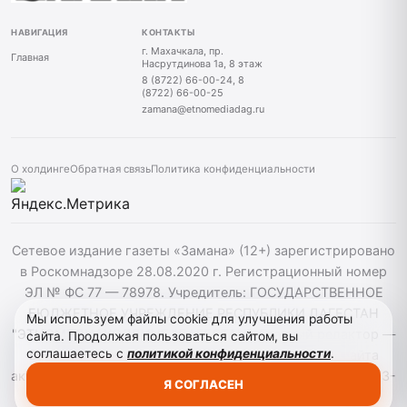
НАВИГАЦИЯ
КОНТАКТЫ
г. Махачкала, пр.
Главная
Насрутдинова 1а, 8 этаж
8 (8722) 66-00-24, 8
(8722) 66-00-25
zamana@etnomediadag.ru
О холдинге
Обратная связь
Политика конфиденциальности
Сетевое издание газеты «Замана» (12+) зарегистрировано
в Роскомнадзоре 28.08.2020 г. Регистрационный номер
ЭЛ № ФС 77 — 78978. Учредитель: ГОСУДАРСТВЕННОЕ
БЮДЖЕТНОЕ УЧРЕЖДЕНИЕ РЕСПУБЛИКИ ДАГЕСТАН
Мы используем файлы cookie для улучшения работы
"ЭТНОМЕДИАХОЛДИНГ "ДАГЕСТАН". Главный редактор —
сайта. Продолжая пользоваться сайтом, вы
соглашаетесь с
политикой конфиденциальности
.
Багомедов Р.Р. При использовании материалов сайта
активная гиперссылка на zamana.info обязательна. ©️ 2013-
Я СОГЛАСЕН
2023 Сетевое издание "Замана".