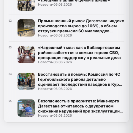
«Трещина в шланге ценой в жизнь»
Новости
•
06.08.2026
Промышленный рывок Дагестана: индекс
02
производства вырос до 106%, а объем
отгрузки превысил 60 миллиардов
Новости
•
06.08.2026
рублей
«Надежный тыл»: как в Бабаюртовском
03
районе заботятся о семьях героев СВО,
превращая поддержку в реальные дела
Новости
•
06.08.2026
Восстановить и помочь: Комиссия по ЧС
04
Гергебильского района детально
оценивает последствия паводков в Курми
Новости
•
06.08.2026
и Хвартикуни
Безопасность в приоритете: Минэнерго
05
Дагестана отчиталось о двукратном
снижении нарушений при эксплуатации
Новости
•
05.08.2026
газа