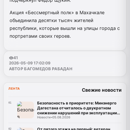
Акция «Бессмертный полк» в Махачкале
объединила десятки тысяч жителей
республики, которые вышли на улицы города с
портретами своих героев.
41
2026-05-09 17:02:09
АВТОР БАГОМЕДОВ РАБАДАН
ЛЕНТА
Свежие новости
Безопасность в приоритете: Минэнерго
01
Дагестана отчиталось о двукратном
снижении нарушений при эксплуатации
Новости
•
05.08.2026
газа
От пятого этажа на первый: ветеран
02