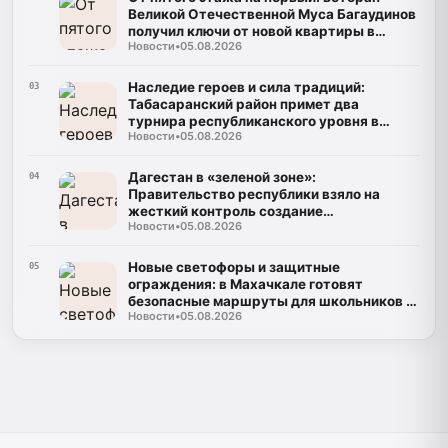
Великой Отечественной Муса Багаудинов
получил ключи от новой квартиры в
Новости
•
05.08.2026
Каспийске
Наследие героев и сила традиций:
03
Табасаранский район примет два
турнира республиканского уровня в
Новости
•
05.08.2026
честь Руслана Курбанова и Рустама
Мурадова
Дагестан в «зеленой зоне»:
04
Правительство республики взяло на
жесткий контроль создание
Новости
•
05.08.2026
инфраструктуры для ТКО
Новые светофоры и защитные
05
ограждения: в Махачкале готовят
безопасные маршруты для школьников к
Новости
•
05.08.2026
1 сентября