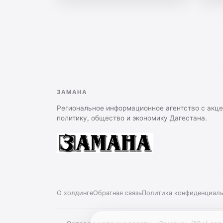
медицину
и
строительство
ДК в
Сергокалинском
районе
ЗАМАНА
Региональное информационное агентство с акце
политику, общество и экономику Дагестана.
О холдинге
Обратная связь
Политика конфиденциал