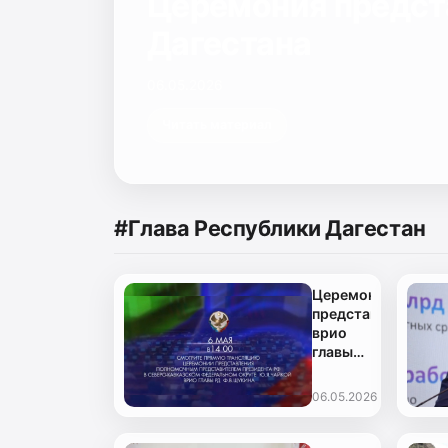
Церемония предст
Дагестана
06.05.2026
Читать материал
#Глава Республики Дагестан
Церемония
представления
врио
главы
Дагестана
06.05.2026