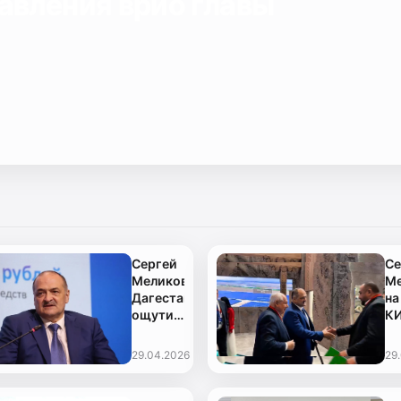
авления врио главы
Сергей
Се
Меликов:
Ме
Дагестан
на
ощутил
К
единство
народов
29.04.2026
29
России
в
трудный