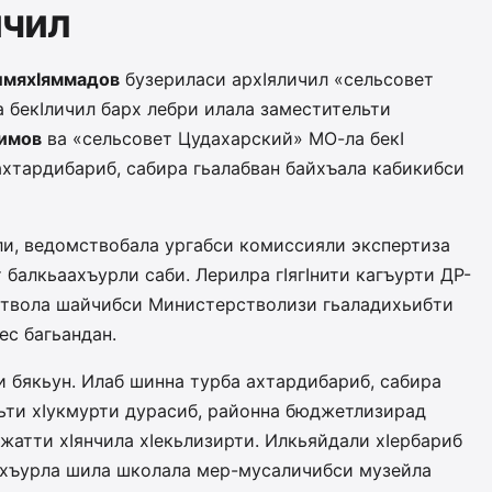
ичил
лмяхIяммадов
бузериласи архIяличил «сельсовет
 бекIличил барх лебри илала заместительти
ьимов
ва «сельсовет Цудахарский» МО-ла бекI
ахтардибариб, сабира гьалабван байхъала кабикибси
ли, ведомствобала ургабси комиссияли экспертиза
 балкьаахъурли саби. Лерилра гIягIнити кагъурти ДР-
йствола шайчибси Министерстволизи гьаладихьибти
ес багьандан.
 бякьун. Илаб шинна турба ахтардибариб, сабира
кьти хIукмурти дурасиб, районна бюджетлизирад
жатти хIянчила хIекьлизирти. Илкьяйдали хIербариб
удхъурла шила школала мер-мусаличибси музейла