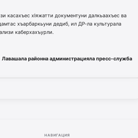
изи касахъес хIяжатти документуни далкьаахъес ва
амтас хъарбаркьуни дедиб, ил ДР-ла культурала
ализи каберхахъурли.
Лавашала районна администрацияла пресс-служба
НАВИГАЦИЯ