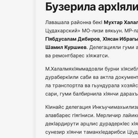
Бузерила архIял
Лавашала районна бекI
Мухтар Хала
Цудахарский» МО-лизи вякьун. МР-ла
ГIябдусалам Дибиров
,
ХIясан Ибраг
Шамил Куршиев
. Делегацияли гуми 
ва ремонтбарес хIяжатси.
М.ХалалмяхIяммадовли бурни хIясиб
дураберкIили саби ва актла документ
ла транспортла ва гьундурала хозя
сари, гуми балбирнила хIянчи дарахъ
КIинайс делегация Инкъучимахьилизи
алавбарес гIягIниси. Мерличир лайи
декIардирути арцлис дурадеркIес хIя
сунезир хIянчи таманхIедарибси ЦI