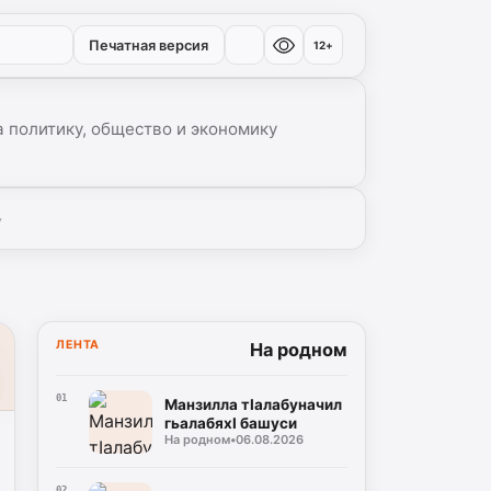
Печатная версия
12+
 политику, общество и экономику
▾
ЛЕНТА
На родном
01
Манзилла тIалабуначил
гьалабяхI башуси
На родном
•
06.08.2026
02