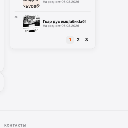
На родном
•
06.08.2026
08
Гьар дус им­цIа­би­кIаб!
На родном
•
06.08.2026
1
2
3
КОНТАКТЫ