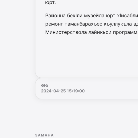
юрт.
Районна бекIли музейла юрт хIисабл
ремонт таманбарахъес къуллукъла ад
Министерствола лайикьси программ
5
2024-04-25 15:19:00
ЗАМАНА