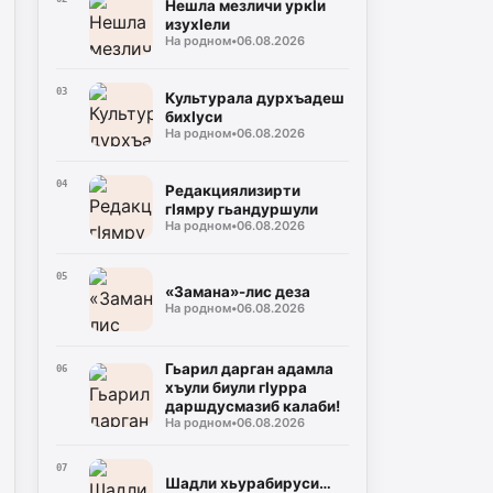
Нешла мезличи уркIи
изухIели
На родном
•
06.08.2026
03
Культурала дурхъадеш
бихIуси
На родном
•
06.08.2026
04
Редакциялизирти
гIямру гьандуршули
На родном
•
06.08.2026
05
«Замана»-лис деза
На родном
•
06.08.2026
Гьарил дарган адамла
06
хъули биули гIурра
даршдусмазиб калаби!
На родном
•
06.08.2026
07
Шадли хьурабируси…