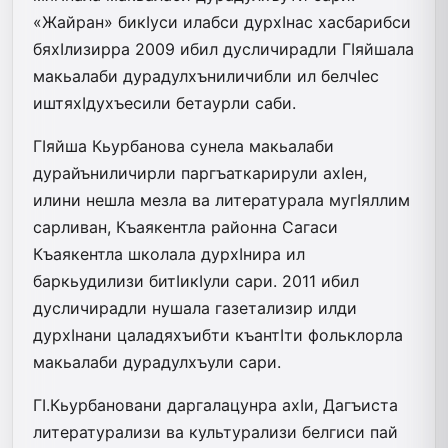
«Жайран» бикIуси илабси дурхIнас хасбарибси
бяхIлизирра 2009 ибил дусличирадли ГIяйшала
макьалаби дурадулхъниличибли ил белчIес
иштяхIдухъесили бетаурли саби.
ГIяйша Кьурбанова сунела макьалаби
дурайъниличирли паргъаткарирули ахIен,
илини нешла мезла ва литературала мугIяллим
сарливан, Къаякентла районна Сагаси
Къаякентла школала дурхIнира ил
баркьудилизи битIикIули сари. 2011 ибил
дусличирадли нушала газетализир илди
дурхIнани цаладяхъибти къантIти фольклорла
макьалаби дурадулхъули сари.
ГI.Кьурбановани даргалацунра ахIи, Дагъиста
литературализи ва культурализи белгиси пай