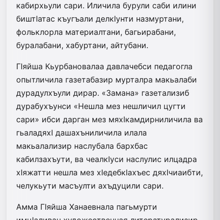
кабирхьули сари. Иличила бурули саби илини
биштIатас къугъали делкIунти назмуртани,
фольклорла материалтани, багьирабани,
буралабани, хабуртани, айтубани.
ГIяйша Кьурбановалаа давлачебси педагогла
опытличила газетабазир мурталра макьалаби
дурадулхъули дирар. «Замана» газетализиб
дурабухъунси «Нешла мез нешличил цугти
сари» ибси дарган мез мяхIкамдирниличила ва
гьаладяхI дашахъниличила илала
макьалализир наслубала бархбас
кабилзахъути, ва чеалкIуси наслулис илцадра
хIяжатти нешла мез хIедебкIахъес дяхIчиаибти,
челукьути масъулти ахъдуцили сари.
Амма ГIяйша Ханаевнала пагьмурти
имцIаливан художественная литературализир