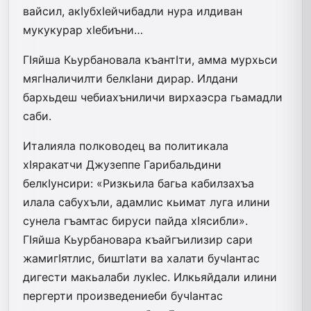
вайсил, акIубхIейчибадли нура илдиван
мукукурар хIебиъни…
ГIяйша Кьурбановала къантIти, амма мурхьси
мягIналичилти белкIани дирар. Илдани
бархьдеш чебиахъниличи вирхаэсра гьамадли
саби.
Италияла полководец ва политикала
хIяракатчи Джузеппе Гарибальдини
белкIунсири: «Ризкьила багьа кабилзахъа
илала сабухъли, адамлис кьимат луга илини
сунела гъамтас бируси пайда хIясибли».
ГIяйша Кьурбановара къайгъилизир сари
жамигIятлис, биштIати ва халати бучIантас
дигести макьалаби лукIес. Илкьяйдали илини
пергерти произведениеби бучIантас