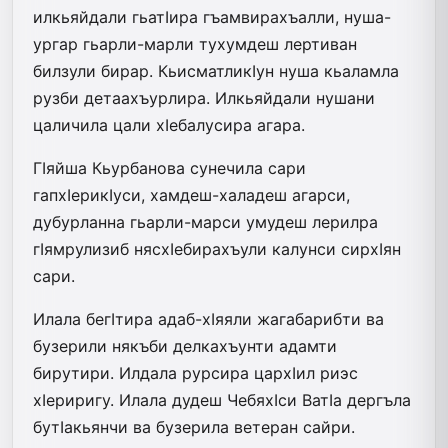
илкьяйдали гьатIира гъамвирахъалли, нуша-
ургар гьарли-марли тухумдеш лертиван
билзули бирар. КьисматликIун нуша кьаламла
рузби детаахъурлира. Илкьяйдали нушани
цаличила цали хIебалусира агара.
ГIяйша Кьурбанова сунечила сари
гапхIерикIуси, хамдеш-халадеш агарси,
дубурланна гьарли-марси умудеш лерилра
гIямрулизиб нясхIебирахъули калунси сирхIян
сари.
Илала бегIтира адаб-хIяяли жагабарибти ва
бузерили някъби делкахъунти адамти
бирутири. Илдала рурсира цархIил риэс
хIериригу. Илала дудеш ЧебяхIси ВатIа дергъла
бутIакьянчи ва бузерила ветеран сайри.