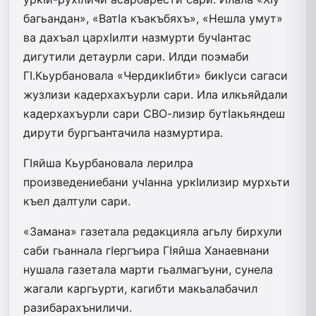
багьандан», «ВатIа къакъбяхъ», «Нешла умут»
ва дахъал цархIилти назмурти бучIантас
дигутили детаурли сари. Илди поэмаби
ГI.Кьурбановала «ЧердикIибти» бикIуси сагаси
жузлизи кадерхахъурли сари. Ила илкьяйдали
кадерхахъурли сари СВО-лизир бутIакьяндеш
дирути бургъантачила назмуртира.
ГIяйша Кьурбановала лерилра
произведениебани учIанна уркIилизир мурхьти
къел далтули сари.
«Замана» газетала редакцияла агьлу бирхули
саби гьаннала гIергъира ГIяйша Ханаевнани
нушала газетала марти гьалмагъуни, сунела
жагали каргьурти, кагибти макьалабачил
разибарахъниличи.