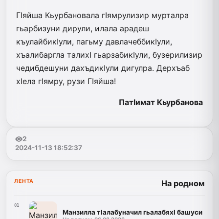
ГIяйша Кьурбановала гIямрулизир мурталра
гьарбизуни дирули, илала арадеш
къулайбикIули, пагьму давлачеббикIули,
хъалибаргла талихI гьарзабикIули, бузерилизир
чедибдешуни дахъдикIули дигулра. Дерхъаб
хIела гIямру, рузи ГIяйша!
ПатIимат Кьурбанова
2
2024-11-13 18:52:37
ЛЕНТА
На родном
01
Манзилла тIалабуначил гьалабяхI башуси