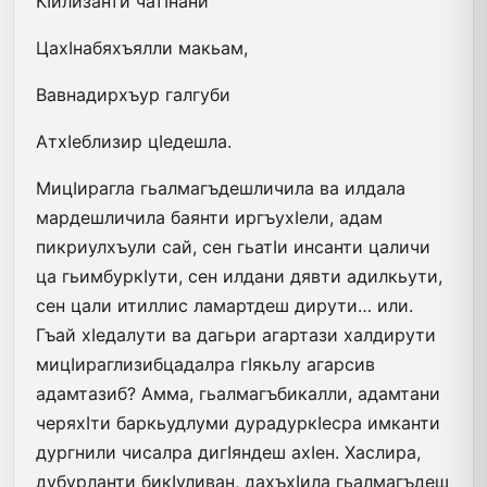
КIилизанти чатIнани
ЦахIнабяхъялли макьам,
Вавнадирхъур галгуби
АтхIеблизир цIедешла.
МицIирагла гьалмагъдешличила ва илдала
мардешличила баянти иргъухIели, адам
пикриулхъули сай, сен гьатIи инсанти цаличи
ца гьимбуркIути, сен илдани дявти адилкьути,
сен цали итиллис ламартдеш дирути… или.
Гъай хIедалути ва дагьри агартази халдирути
мицIираглизибцадалра гIякьлу агарсив
адамтазиб? Амма, гьалмагъбикалли, адамтани
черяхIти баркьудлуми дурадуркIесра имканти
дургнили чисалра дигIяндеш ахIен. Хаслира,
дубурланти бикIуливан, дахъхIила гьалмагъдеш