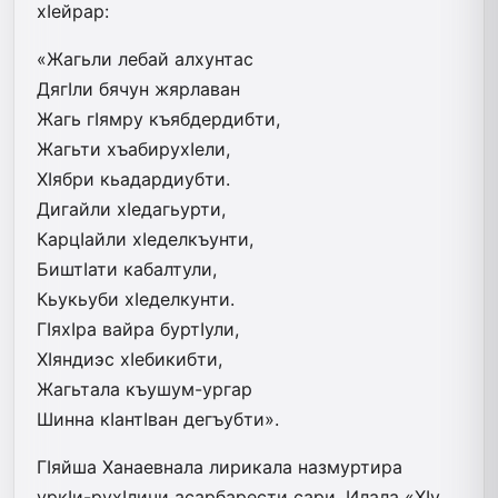
хIейрар:
«Жагьли лебай алхунтас
ДягIли бячун жярлаван
Жагь гIямру къябдердибти,
Жагьти хъабирухIели,
ХIябри кьадардиубти.
Дигайли хIедагьурти,
КарцIайли хIеделкъунти,
БиштIати кабалтули,
Кьукьуби хIеделкунти.
ГIяхIра вайра буртIули,
ХIяндиэс хIебикибти,
Жагьтала къушум-ургар
Шинна кIантIван дегъубти».
ГIяйша Ханаевнала лирикала назмуртира
уркIи-рухIличи асарбарести сари. Илала «ХIу