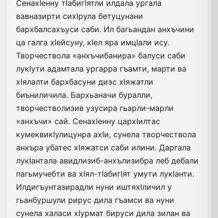
СенахIенну тIабигIятли илдала ургала
вавназирти сихIрула бетуцунани
бархбалсахъуси саби. Ил багьандан анхъчини
ца галга хIейсуну, кIел яра имцIали ису.
Творчествола «анхъчибанира» балуси саби
лукIути адамтала ургарра гъамти, марти ва
хIялалти бархбасуни диэс хIяжатли
биъниличила. Бархьаначи буралли,
творчестволизив узусира гьарли-марли
«анхъчи» сай. СенахIенну цархIилтас
кумеквикIулицунра ахIи, сунела творчествола
анхъра убатес хIяжатси саби илини. Даргала
лукIантала авидлизиб-анхълизибра леб дебали
пагьмучебти ва хIял-тIабигIят умути лукIанти.
Илдигъунтазирадли нуни иштяхIличил у
гьанбуршули рирус дила гъамси ва нуни
сунела халаси хIурмат бируси дила зилан ва