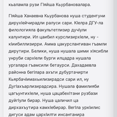
кьаламла рузи ГIяйша Кьурбановалара.
ГIяйша Ханаевна Кьурбанова нуша студентуни
дирухIейчирадли ралуси сари. КIелра ДГУ-ла
филологияла факультетлизир дучIули
калунтири. Ил цаибил курслизирхIели, ну -
кIиибиллизирри. Амма цакурслантиван гъамли
дирутири. Белики, нуша нушала шими хIясибли
унруби сархIели бурги илцадра нушала
ургалара гъамсили бетаурси. Дахадаевла
районна бегIлара ахъти дубуртачирти
КьярбачIимахьилизирадси сари ил, ну
ДугIахъарлизирадсира. Нушала фамилияби
цагъунтихIели, нуша цацабехIтани рузбази
дуйгIули бирар. Нуша цаличил ца
дирхахъутира камхIебирар. ВегIла уркIилис
дигуси адам цархIилти инсантанира