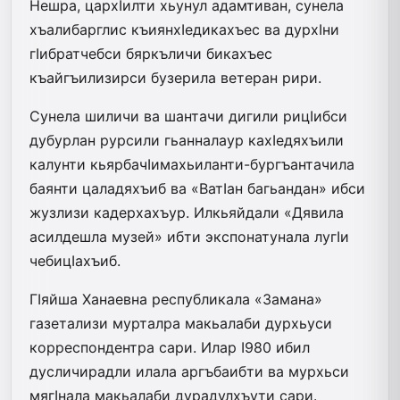
Нешра, цархIилти хьунул адамтиван, сунела
хъалибарглис къиянхIедикахъес ва дурхIни
гIибратчебси бяркъличи бикахъес
къайгъилизирси бузерила ветеран рири.
Сунела шиличи ва шантачи дигили рицIибси
дубурлан рурсили гьанналаур кахIедяхъили
калунти кьярбачIимахьиланти-бургъантачила
баянти цаладяхъиб ва «ВатIан багьандан» ибси
жузлизи кадерхахъур. Илкьяйдали «Дявила
асилдешла музей» ибти экспонатунала лугIи
чебицIахъиб.
ГIяйша Ханаевна республикала «Замана»
газетализи мурталра макьалаби дурхьуси
корреспондентра сари. Илар I980 ибил
дусличирадли илала аргъбаибти ва мурхьси
мягIнала макьалаби дурадулхъути сари.