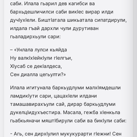
саби. Илала гьарил дев кагибси ва
бархьдешличилси саби викIес вирар илди
дучIухIели. БиштIатала шикьатала сипатдирули,
илдала гъай дархли чули дурутиван
гьаладирхьули сари:
– «Унлала лулси кьяйда
Ну валкIхIейкIули гIелгъи,
ХIусаб се декIалдеса,
Сен диалла цегьулти?»
Илала игитунала баркьудлуми малхIямдешли
ламдикIути сари, цацахIели илдани
тамашавирахъули сай, дирар баркьудлуми
дукелцIидухъестира. Масала, гежба хIенкьла
гьабкьяначи мяштIбирули саби ва бикIули саби:
- Агь, сен дирхIулил мукукурарти гIежни! Сен