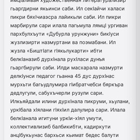
гьаргдирни якьинси саби. Ил секIайчи халаси
пикри бяхIчиаэсра лайикьли саби. Ил пикри
марбирули сари илала пагьмула лямцI ургиван
пархбулхъути «Дубурла урунжуни» бикIуси
жузлизирти назмуртани ва поэмабани. Ил
жузла «БиштIати гIякьлукарти» ибти
белкIаназиб дурхIнала рухIласи дунъя
гьаргбирули саби. Илди масхарала назмурти
делкIунси педагог гьанна 45 дус дурхIнас
мурхьти багьудлумира гIибратчебси бяркъра
дедлугули, сабухъчерли рузули сари.
Илкьяйдали илини дурхIнала пикруми, хьулани,
уркIбала хIялани гIяхIил далулира сари. Илала
белкIанала игитуни уркIи-хIял умути,
коллективлизиб балбикибти, кадиркути
анцIбукьунас бархьси кьимат бедес балути