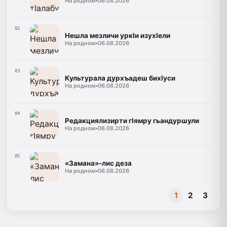
На родном
•
06.08.2026
02
Нешла мезличи уркIи изухIели
На родном
•
06.08.2026
03
Культурала дурхъадеш бихIуси
На родном
•
06.08.2026
04
Редакциялизирти гIямру гьандуршули
На родном
•
06.08.2026
05
«Замана»-лис деза
На родном
•
06.08.2026
1
2
3