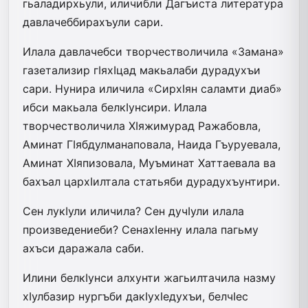
гьаладирхьули, иличибли Дагъиста литература
давлачеббирахъули сари.
Илала давлачебси творчестволичила «Замана»
газетализир гIяхIцад макьалаби дурадухъи
сари. Нунира иличила «СирхIян саламти диаб»
ибси макьала белкIунсири. Илала
творчестволичила ХIяжимурад Ражабовла,
Аминат ГIябдулманаповала, Наида Гъуруевала,
Аминат ХIяпизовала, Муъминат Хаттаевала ва
бахъал цархIилтала статьяби дурадухъунтири.
Сен лукIули иличила? Сен дучIули илала
произведениеби? СенахIенну илала пагьму
ахъси даражала саби.
Илини белкIунси алхунти жагьилтачила назму
хIулбазир нургъби дакIухIедухъи, белчIес