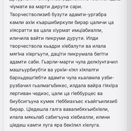
чIумати ва марти дирути сари.
Творчестволизиб бузути адамти-ургабра
камли ахIи къаршибиркули бирар цаличи ца
хIясратти ва цала хIурмат имцIабиалли,
иличила вайти пикруми дурути. Илди
творчествола кьадри хIебалути ва илала
мягIна хIергъути, дацIти пикрумала бегIти
адамти саби. Гьарли-марти чула делкIунтачил
машгьурбиубти ва уркIи-хIял хIялалти
бархьдешгIебти адамти чула кьаламла узби-
рузбачил гьалмагъбикес, илдала вайра гIяхIра
лертиван чедиэс, цали ца гIеббурцес ва
биубсигъуна кумек гIеббиахъес къайгъилизиб
бирар. ЦIедешла галга вавалибяхъибхIели,
илала мякьлаб сабигъуна хIебиалли, илини
цIедеш камти луга яра бекIлил хIелуга.