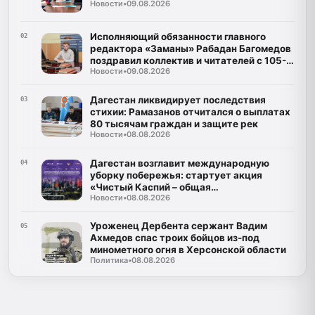
Новости
•
09.08.2026
Исполняющий обязанности главного
02
редактора «Заманы» Рабадан Багомедов
поздравил коллектив и читателей с 105-
Новости
•
09.08.2026
летним юбилеем газеты
Дагестан ликвидирует последствия
03
стихии: Рамазанов отчитался о выплатах
80 тысячам граждан и защите рек
Новости
•
08.08.2026
Дагестан возглавит международную
04
уборку побережья: стартует акция
«Чистый Каспий – общая
Новости
•
08.08.2026
ответственность»
Уроженец Дербента сержант Вадим
05
Ахмедов спас троих бойцов из-под
минометного огня в Херсонской области
Политика
•
08.08.2026