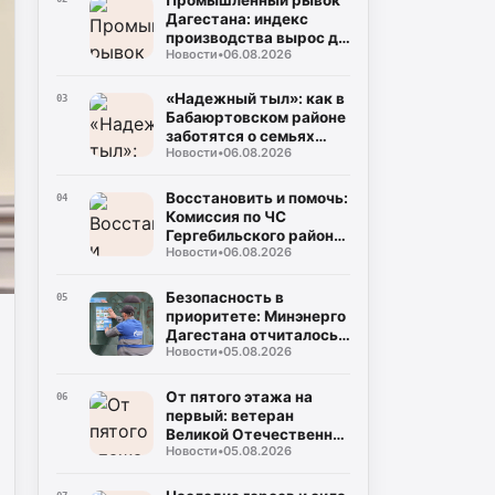
Дагестана: индекс
производства вырос до
Новости
•
06.08.2026
106%, а объем отгрузки
превысил 60
миллиардов рублей
«Надежный тыл»: как в
03
Бабаюртовском районе
заботятся о семьях
Новости
•
06.08.2026
героев СВО, превращая
поддержку в реальные
дела
Восстановить и помочь:
04
Комиссия по ЧС
Гергебильского района
Новости
•
06.08.2026
детально оценивает
последствия паводков
в Курми и Хвартикуни
Безопасность в
05
приоритете: Минэнерго
Дагестана отчиталось о
Новости
•
05.08.2026
двукратном снижении
нарушений при
эксплуатации газа
От пятого этажа на
06
первый: ветеран
Великой Отечественной
Новости
•
05.08.2026
Муса Багаудинов
получил ключи от новой
квартиры в Каспийске