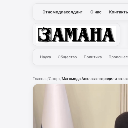
Этномедиахолдинг
О нас
Контакт
Замана
Наука
Общество
Политика
Происшес
Главная
/
Спорт
/
Магомеда Анклава наградили за зас