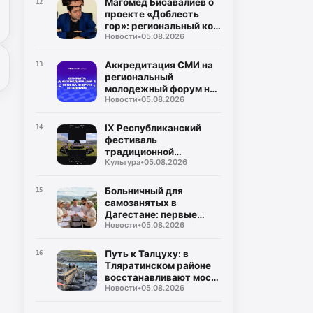
Магомед Бисавалиев о
12
проекте «Доблесть
гор»: региональный код
Новости
•
05.08.2026
общенациональной
идеи
Аккредитация СМИ на
13
региональный
молодежный форум на
Новости
•
05.08.2026
берегу Каспийского
моря (5–10 сентября)
IX Республиканский
14
фестиваль
традиционной
Культура
•
05.08.2026
культуры и фольклора
«Андийская бурка»
ярко прошёл на
Больничный для
15
Центральной площади
самозанятых в
села Ботлих
Дагестане: первые
Новости
•
05.08.2026
начисления ожидаются
в августе
Путь к Талцуху: в
16
Тляратинском районе
восстанавливают мост,
Новости
•
05.08.2026
разрушенный
паводками