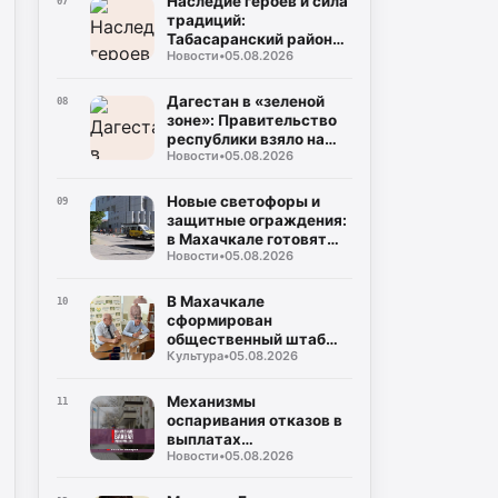
Наследие героев и сила
07
традиций:
Табасаранский район
Новости
•
05.08.2026
примет два турнира
республиканского
уровня в честь Руслана
Дагестан в «зеленой
08
Курбанова и Рустама
зоне»: Правительство
Мурадова
республики взяло на
Новости
•
05.08.2026
жесткий контроль
создание
инфраструктуры для
Новые светофоры и
09
ТКО
защитные ограждения:
в Махачкале готовят
Новости
•
05.08.2026
безопасные маршруты
для школьников к 1
сентября
В Махачкале
10
сформирован
общественный штаб
Культура
•
05.08.2026
контроля за выборами в
Госдуму и Народное
Собрание
Механизмы
11
оспаривания отказов в
выплатах
Новости
•
05.08.2026
пострадавшим от
чрезвычайных
ситуаций