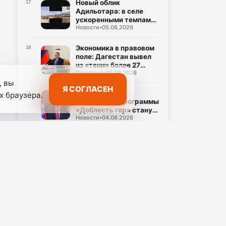
Новый облик
17
Адильотара: в селе
ускоренными темпами
Новости
•
05.08.2026
возводят школу и
стадион
Экономика в правовом
18
поле: Дагестан вывел
из «тени» более 27
Политика
•
05.08.2026
тысяч работников
, вы
Я СОГЛАСЕН
Ректор ДГУ:
х браузера.
19
выпускники программы
«Доблесть гор» станут
Новости
•
04.08.2026
новой управленческой
элитой Дагестана
Председатель Союза
20
женщин Дагестана
назвала программу
Новости
•
04.08.2026
«Доблесть гор»
дорогой новых
возможностей для
участников СВО