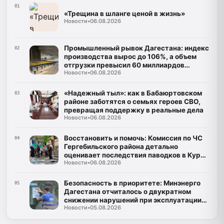
01
«Трещина в шланге ценой в жизнь»
Новости
•
06.08.2026
Промышленный рывок Дагестана: индекс
02
производства вырос до 106%, а объем
отгрузки превысил 60 миллиардов
Новости
•
06.08.2026
рублей
«Надежный тыл»: как в Бабаюртовском
03
районе заботятся о семьях героев СВО,
превращая поддержку в реальные дела
Новости
•
06.08.2026
Восстановить и помочь: Комиссия по ЧС
04
Гергебильского района детально
оценивает последствия паводков в Курми
Новости
•
06.08.2026
и Хвартикуни
Безопасность в приоритете: Минэнерго
05
Дагестана отчиталось о двукратном
снижении нарушений при эксплуатации
Новости
•
05.08.2026
газа