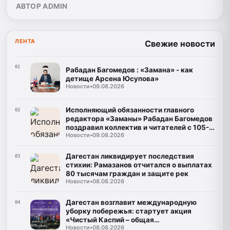
АВТОР ADMIN
ЛЕНТА
Свежие новости
01
Рабадан Багомедов : «Замана» - как
детище Арсена Юсупова»
Новости
•
09.08.2026
Исполняющий обязанности главного
02
редактора «Заманы» Рабадан Багомедов
поздравил коллектив и читателей с 105-
Новости
•
09.08.2026
летним юбилеем газеты
Дагестан ликвидирует последствия
03
стихии: Рамазанов отчитался о выплатах
80 тысячам граждан и защите рек
Новости
•
08.08.2026
Дагестан возглавит международную
04
уборку побережья: стартует акция
«Чистый Каспий – общая
Новости
•
08.08.2026
ответственность»