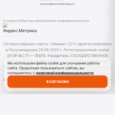
zamana@etnomediadag.ru
О холдинге
Обратная связь
Политика конфиденциальности
Сетевое издание газеты «Замана» (12+) зарегистрировано
в Роскомнадзоре 28.08.2020 г. Регистрационный номер
ЭЛ № ФС 77 — 78978. Учредитель: ГОСУДАРСТВЕННОЕ
БЮДЖЕТНОЕ УЧРЕЖДЕНИЕ РЕСПУБЛИКИ ДАГЕСТАН
Мы используем файлы cookie для улучшения работы
"ЭТНОМЕДИАХОЛДИНГ "ДАГЕСТАН". Главный редактор —
сайта. Продолжая пользоваться сайтом, вы
соглашаетесь с
политикой конфиденциальности
.
Багомедов Р.Р. При использовании материалов сайта
активная гиперссылка на zamana.info обязательна. ©️ 2013-
Я СОГЛАСЕН
2023 Сетевое издание "Замана".