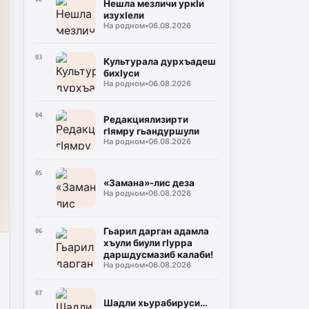
Нешла мезличи уркIи
изухIели
На родном
•
06.08.2026
03
Культурала дурхъадеш
бихIуси
На родном
•
06.08.2026
04
Редакциялизирти
гIямру гьандуршули
На родном
•
06.08.2026
05
«Замана»-лис деза
На родном
•
06.08.2026
Гьарил дарган адамла
06
хъули биули гIурра
даршдусмазиб калаби!
На родном
•
06.08.2026
07
Шадли хьурабируси…