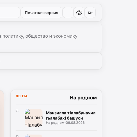
Печатная версия
12+
 политику, общество и экономику
▾
ЛЕНТА
На родном
01
Манзилла тIалабуначил
гьалабяхI башуси
На родном
•
06.08.2026
02