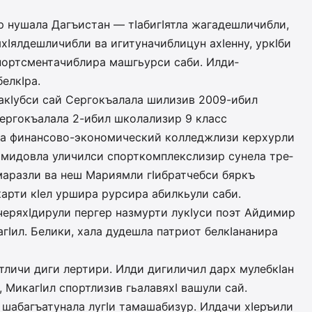
ну­ша­ла Да­гъистан — тIа­би­гIят­ла жа­­­га­дешличибли,
­ти гIяхIял­дешличибли ва иги­туна­чиблицун ахIен­ну, уркI­­би
спорт­смен­та­­чиблира машгьурси саби. Ил­ди­
елкIра.
акIубси сай Сергокъалала шилизив 2009-ибил
Сер­гокъалала 2-ибил школализир 9 класс
ла фи­нансово-экономический кол­леджлизи керхурли
Iямидовла уличилси спорткомплекслизир сунела тре­
аразли ва неш Мариямли гIибратчебси бяркъ
арти кIел ур­шира рурсира абилкьули саби.
е­ряхI­ди­рули пергер наз­мурти лукIуси поэт Ай­ди­мир
ил. Белики, хала дудешла пат­риот бел­кIананира
ртличи диги лер­­­тири. Илди дигиличил дарх мулеб­кIан
, Ми­­кагIил спорт­лизив гьа­ла­вяхI вашули сай.
 шабагъату­на­ла лугIи тамашабизур. Ил­да­чи хIеръили