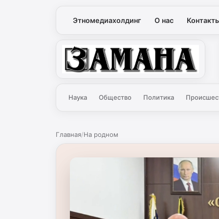
Этномедиахолдинг
О нас
Контакт
Замана
Наука
Общество
Политика
Происшес
Главная
/
На родном