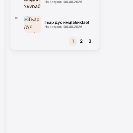
На родном
•
06.08.2026
08
Гьар дус им­цIа­би­кIаб!
На родном
•
06.08.2026
1
2
3