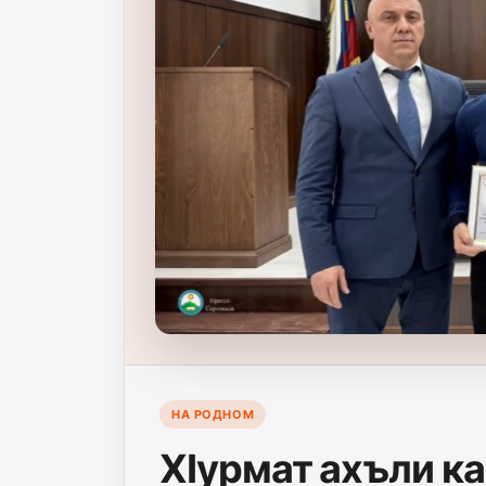
НА РОДНОМ
ХIурмат ахъли ка