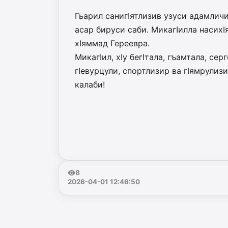
Гьарил санигIятлизив узу­си адам­личи
асар бируси саби. МикагIилла на­си­х
хIяммад Гереевра.
МикагIил, хIу бегIтала, гъамтала, се
гIевурцули, спортлизир ва гIямрулиз
калаби!
8
2026-04-01 12:46:50