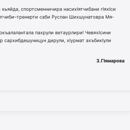
 кьяйда, спорт­с­менничира наси­хIят­чибани гIяхIси
Iят­чиби–тренерти саби Руслан Ших­шу­натовра Мя­
ргокъалалантала пахрули ветаурлири! ЧевяхIсини
ир сархибдешуницун дирули, хIурмат ахъбикIули
З.ГIямарова