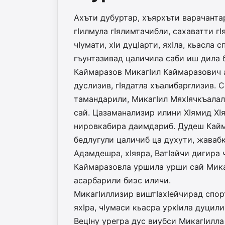
Ахъти дубуртар, хъяр­хъти ва­ра­чантар 
гIи­л­му­­ла гIя­­ли­м­та­чибли, саха­ват­­
чIу­мати, хIи дуцIар­ти, яхIла, кьасла 
гъунтазивад цаличила саби иш дила б
Каймаразов МикагIил Кай­маразович 
дуслизив, гIя­датла хъалибарглизив. 
тамандарили, Ми­кагIил МяхIячкъала
сай. Ца­заманализир илини ХIя­мид Х
нировкабира даимдариб. Дудеш Кайм
бедлугули цаличиб ца духути, жавабк
Адамдешра, хIяяра, Ва­тIайчи ди­гира ч
Каймаразовла уршила урши сай МикагI
асарбарили биэс иличи.
МикагIиллизир виштIа­хIей­­­­чирад спо
яхIра, чIу­ма­­си кьасра уркIила дуцили
ВецIну урегра дус виубси Мика­гIил­ла