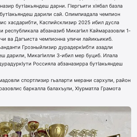
азир бутIакьяндеш дарни. ГIергъити хIябал базла
ир бутIакьяндеш дарили сай. Олимпиадала чемпион
ис хас­да­рибти, Каспийсклизир 2025 ибил дусла
 респуб­ликала абзаназиб Ми­кагIил Кай­маразовли 1-
ичи ва Дагъиста чемпионна уличи лайикьикиб.
анти Гроз­ный­лизир ду­ра­­­дер­кIибти азад­ли
яндеш дарили, Ми­кагIилли 3-ибил мер бу­циб. Илала
­­р­а­­дуркIути Россияла аб­за­­на­­зирра бу­тIа­кьяндеш
довли спорт­­­­лизир гьаларти мерани сар­хули, район
­ра­зовлис баркалла балахъули, ХIурматла Грамота