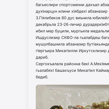
багьеслири спортсменни дахъал абзан
духI­нарцун илини хIябдехI аб­заназ
З.ГIялибеков 80 дус виънила юбилейл
декабрьла 23-26-личир дурадеркIибти
ибил мер бу­цили, мургьила медальл
Ишдуслизир СКФО-ла гьалабдеш багьанд
мушул­баш­­нила абза­назир бу­­тI­а­­кь
гIергъира Ми­­­ка­гIилли Иркутсклизир ду­­
да­­риб.
Сергокъалала районна бекI А.МяхIямма
гьалабяхI ба­­шахъуси МикагIил Кайма
бедиб.