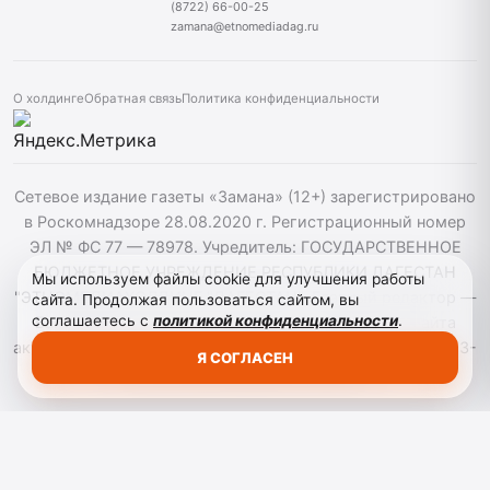
(8722) 66-00-25
zamana@etnomediadag.ru
О холдинге
Обратная связь
Политика конфиденциальности
Сетевое издание газеты «Замана» (12+) зарегистрировано
в Роскомнадзоре 28.08.2020 г. Регистрационный номер
ЭЛ № ФС 77 — 78978. Учредитель: ГОСУДАРСТВЕННОЕ
БЮДЖЕТНОЕ УЧРЕЖДЕНИЕ РЕСПУБЛИКИ ДАГЕСТАН
Мы используем файлы cookie для улучшения работы
"ЭТНОМЕДИАХОЛДИНГ "ДАГЕСТАН". Главный редактор —
сайта. Продолжая пользоваться сайтом, вы
соглашаетесь с
политикой конфиденциальности
.
Багомедов Р.Р. При использовании материалов сайта
активная гиперссылка на zamana.info обязательна. ©️ 2013-
Я СОГЛАСЕН
2023 Сетевое издание "Замана".