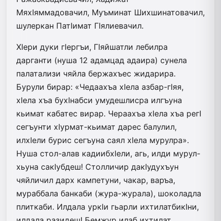
МяхIяммадовачил, Муъминат Шихшинатовачил,
шулеркан ПатIимат ГIялиевачил.
ХIери дуки гIергъи, ГIяйшатли лебилра
дарганти (нуша 12 адамцад адаира) сунела
палатализи чяйла бержахъес жидарира.
Бурули бирар: «Чедаахъа хIела азбар-гIяя,
хIела хъа бухIнабси умудешлисра илгъуна
кьимат кабатес вирар. Чераахъа хIела хъа регI
сегъунти хIурмат-кьимат дарес балулил,
илхIели бурис сегъуна саял хIела мурулра».
Нуша стол-алав кадиибхIели, агь, илди мурул-
хьуна сакIубдеш! Столличир дакIудухъун
чяйличил дарх кампетуни, чакар, варъа,
мураббала банкаби (жура-журала), шоколадла
плиткаби. Илдала уркIи гьарли ихтилатбикIни,
илдала разидеш! Бемжур илаб ихтилат,