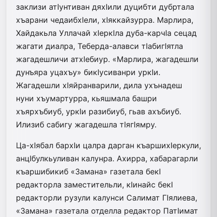
заклизи атIунтиван дяхIили дуцибти дубртала
хъарани чедаибхIели, хIяккайзурра. Марлира,
Хайдакьла Уллачай хIеркIла дуба-карчIа сецад
жагати диалра, Теберда-алавси тIабигIятла
жагадешличи атхIебиур. «Марлира, жагадешли
дунъяра уцахъу» бикIусиванри уркIи.
Жагадешли хIяйранварили, дила ухънадеш
нуни хъумартурра, кьяшмала башри
хъярхъбиуб, уркIи разибиуб, гьав ахъбиуб.
Илизиб сабигу жагадешла тIягIямру.
Ца-хIябал бархIи цалра дарган къаршихIеркули,
анцIбулкьуливан калунра. Ахирра, хабарагарли
къаршибикиб «Замана» газетала бекI
редакторла заместительли, кIинайс бекI
редакторли рузули калунси Салимат ГIялиева,
«Замана» газетала отделла редактор ПатIимат