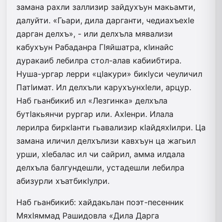
замана рахли заллизир зайдухъун макьамти,
далуйти. «Гьари, дила дарганти, чедиахъехIе
дарган делхъ», - или делхъла мявализи
кабухъун Рабаданра ГIяйшатра, кIинайс
дуракаиб лебилра стол-алав кабиибтира.
Нуша-ургар лерри «цIакури» бикIуси чеуличил
ПатIимат. Ил делхъли карухъунхIели, арцур.
Наб гьанбикиб ил «Лезгинка» делхъла
бутIакьянчи рургар или. АхIенри. Илала
лерилра биркIанти гьавализир кIайдяхIилри. Ца
замана иличил делхълизи кавхъун ца жагьил
урши, хIебалас ил чи сайрил, амма илдала
делхъла балгундешли, устадешли лебилра
абизурли хъатбикIулри.
Наб гьанбикиб: хайдакьлан поэт-песенник
МяхIяммад Рашидовла «Дила Дарга