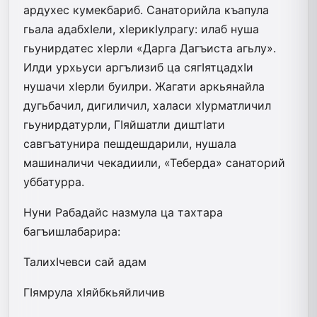
ардухес кумекбариб. Санаторийла къапула
гьала адабхIели, хIерикIулрагу: илаб нуша
гьунирдатес хIерли «Дарга Дагъиста агьлу».
Илди урхьуси аргълизиб ца сягIятцадхIи
нушачи хIерли буилри. Жагати аркьянайла
дугьбачил, дигиличил, халаси хIурматличил
гьунирдатурли, ГIяйшатли диштIати
савгъатунира пешдешдарили, нушала
машиналичи чекадиили, «Теберда» санаторий
уббатурра.
Нуни Рабадайс назмула ца тахтара
багъишлабарира:
ТалихIчевси сай адам
ГIямрула хIяйбкьяйличив