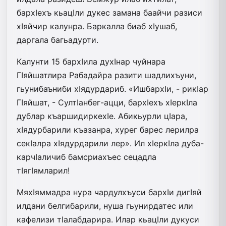
бархIехъ кьацIли дукес замана баайчи разиси
хIяйчир калунра. Баркалла биаб хIушаб,
даргала багьадурти.
Калунти 15 бархIила духIнар чуйнара
ГIяйшатлира Рабадайра разити шадлихъуни,
гьунибаъниби хIядурдариб. «ИшбархIи, - рикIар
ГIяйшат, - СултIанбег-ацци, бархIехъ хIеркIла
дублар къаршидиркехIе. Абикьурли цIара,
хIядурбарили къазанра, хурег барес лерилра
секIалра хIядурдарили лер». Ил хIеркIла дуба-
карчIаличиб бамсриахъес сецадла
тIягIямларил!
МяхIяммадра нура чардулхъуси бархIи дигIяй
илдани белгибарили, нуша гьунирдатес или
кафелизи тIалабдарира. Илар кьацIли дукуси