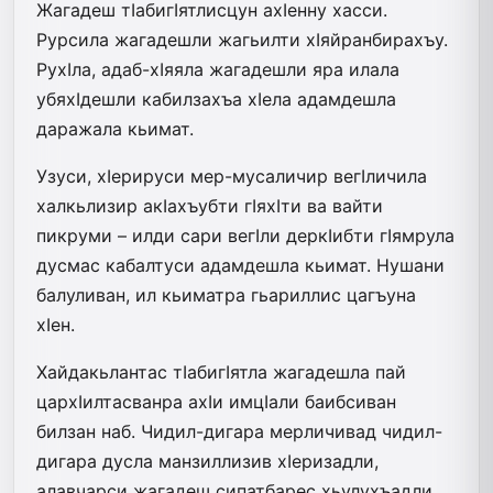
Жагадеш тIабигIятлисцун ахIенну хасси.
Рурсила жагадешли жагьилти хIяйранбирахъу.
РухIла, адаб-хIяяла жагадешли яра илала
убяхIдешли кабилзахъа хIела адамдешла
даражала кьимат.
Узуси, хIерируси мер-мусаличир вегIличила
халкьлизир акIахъубти гIяхIти ва вайти
пикруми – илди сари вегIли деркIибти гIямрула
дусмас кабалтуси адамдешла кьимат. Нушани
балуливан, ил кьиматра гьариллис цагъуна
хIен.
Хайдакьлантас тIабигIятла жагадешла пай
цархIилтасванра ахIи имцIали баибсиван
билзан наб. Чидил-дигара мерличивад чидил-
дигара дусла манзиллизив хIеризадли,
алавчарси жагадеш сипатбарес хьулухъадли,