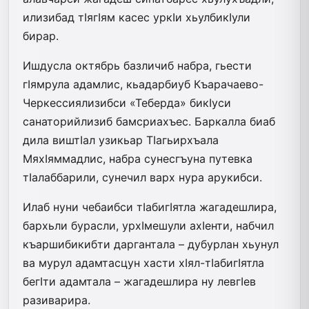
илизибад тIягIям касес уркIи хьулбикIули
бирар.
Ишдусла октябрь базличиб набра, гьести
гIямрула адамлис, кьадарбиуб Къарачаево-
Черкессиялизибси «Теберда» бикIуси
санаторийлизиб бамсриахъес. Баркалла биаб
дила виштIал узикьар ТIагьирхъала
МяхIяммадлис, набра сунесгъуна путевка
тIалаббарили, сунечил варх нура арукибси.
Илаб нуни чебаибси тIабигIятла жагадешлира,
бархьли бурасли, урхIмешули ахIенти, набчил
къаршибикибти даргантала – дубурлан хьунул
ва мурул адамтасцун хасти хIял-тIабигIятла
бегIти адамтала – жагадешлира ну левгIев
разиварира.