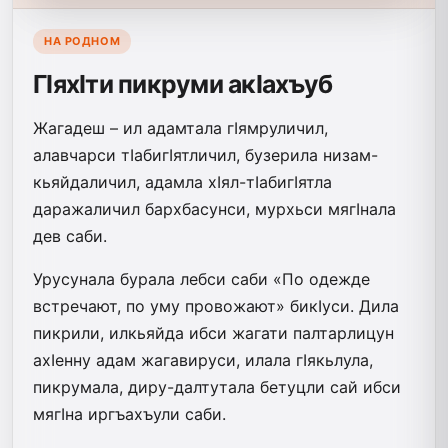
НА РОДНОМ
ГIяхIти пикруми акIахъуб
Жагадеш – ил адамтала гIямруличил,
алавчарси тIабигIятличил, бузерила низам-
кьяйдаличил, адамла хIял-тIабигIятла
даражаличил бархбасунси, мурхьси мягIнала
дев саби.
Урусунала бурала лебси саби «По одежде
встречают, по уму провожают» бикIуси. Дила
пикрили, илкьяйда ибси жагати палтарлицун
ахIенну адам жагавируси, илала гIякьлула,
пикрумала, диру-далтутала бетуцли сай ибси
мягIна иргъахъули саби.