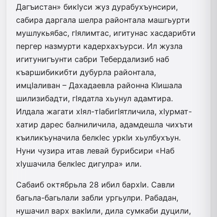
Дагъистан» бикIуси жуз дурабухъунсири,
сабира даргала шелра районтала машгьурти
мушлукьябас, гIялимтас, игитунас хасдарибти
пергер назмурти кадерхахъурси. Ил жузла
игитунигъунти сабри Тебердализиб наб
къаршибикибти дубурла районтала,
имцIаливан – Дахадаевла районна КIишала
шилизибадти, гIядатла хьунул адамтира.
Илдала жагати хIял-тIабигIятличила, хIурмат-
хатир дарес балниличила, адамдешла чихъти
къиликъуначила белкIес уркIи хьулбухъун.
Нуни чузира итав левай бурибсири «Наб
хIушачила белкIес дигулра» или.
Сабаиб октябрьла 28 ибил бархIи. Савли
багьла-багьлали забли ургьулри. Рабадан,
нушачил варх вакIили, дила сумкаби дуцили,