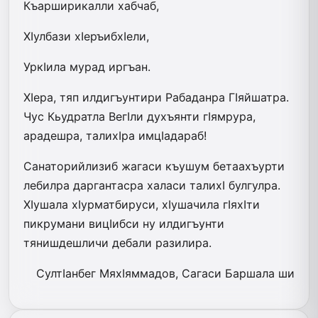
Къарширикалли хабчаб,
ХIулбази хIеръибхIели,
УркIила мурад иргъан.
ХIера, тяп илдигъунтири Рабаданра ГIяйшатра.
Чус Кьудратла ВегIли духъянти гIямрура,
арадешра, талихIра имцIадараб!
Санаторийлизиб жагаси къушум бетаахъурти
лебилра даргантасра халаси талихI булгулра.
ХIушала хIурматбируси, хIушачила гIяхIти
пикрумани вицIибси ну илдигъунти
тянишдешличи дебали разилира.
СултIанбег МяхIяммадов, Сагаси Баршала ши