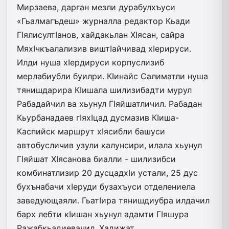
Мирзаева, дарган мезли дурабулхъуси
«Гьалмагъдеш» журналла редактор Кьади
ГIялисултIанов, хайдакьлан ХIясан, сайра
МяхIчкъалализив виштIайчивад хIерируси.
Илди нуша хIердируси корпуслизиб
мерлабиубли буилри. КIинайс Салиматли нуша
тянишдарира КIишала шилизибадти мурул
Рабадайчил ва хьунул ГIяйшатличил. Рабадан
Кьурбанадаев гIяхIцад дусмазив КIиша-
Каспийск маршрут хIясибли башуси
автобусличив узули калунсири, илала хьунул
ГIяйшат ХIясанова биалли - шилизибси
комбинатлизир 20 дусцадхIи устали, 25 дус
бухънабачи хIеруди бузахъуси отделениела
заведующаяли. ГьатIира тянишдиубра илдачил
барх лебти кIишан хьунул адамти ГIяшура
Ражабкьадиевачил, Хадижат