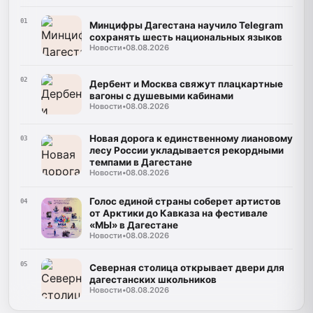
01
Минцифры Дагестана научило Telegram
сохранять шесть национальных языков
Новости
•
08.08.2026
02
Дербент и Москва свяжут плацкартные
вагоны с душевыми кабинами
Новости
•
08.08.2026
Новая дорога к единственному лиановому
03
лесу России укладывается рекордными
темпами в Дагестане
Новости
•
08.08.2026
Голос единой страны соберет артистов
04
от Арктики до Кавказа на фестивале
«МЫ» в Дагестане
Новости
•
08.08.2026
05
Северная столица открывает двери для
дагестанских школьников
Новости
•
08.08.2026