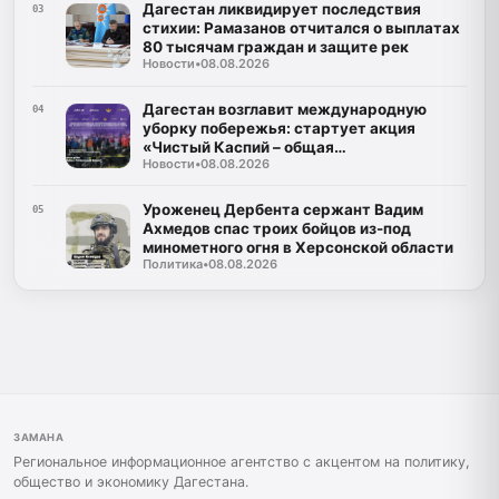
Дагестан ликвидирует последствия
03
стихии: Рамазанов отчитался о выплатах
80 тысячам граждан и защите рек
Новости
•
08.08.2026
Дагестан возглавит международную
04
уборку побережья: стартует акция
«Чистый Каспий – общая
Новости
•
08.08.2026
ответственность»
Уроженец Дербента сержант Вадим
05
Ахмедов спас троих бойцов из-под
минометного огня в Херсонской области
Политика
•
08.08.2026
ЗАМАНА
Региональное информационное агентство с акцентом на политику,
общество и экономику Дагестана.