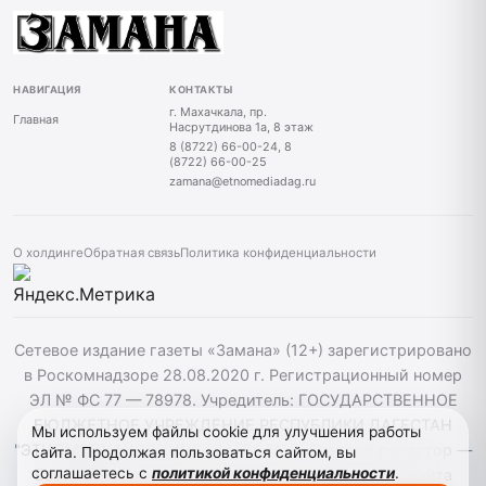
НАВИГАЦИЯ
КОНТАКТЫ
г. Махачкала, пр.
Главная
Насрутдинова 1а, 8 этаж
8 (8722) 66-00-24, 8
(8722) 66-00-25
zamana@etnomediadag.ru
О холдинге
Обратная связь
Политика конфиденциальности
Сетевое издание газеты «Замана» (12+) зарегистрировано
в Роскомнадзоре 28.08.2020 г. Регистрационный номер
ЭЛ № ФС 77 — 78978. Учредитель: ГОСУДАРСТВЕННОЕ
БЮДЖЕТНОЕ УЧРЕЖДЕНИЕ РЕСПУБЛИКИ ДАГЕСТАН
Мы используем файлы cookie для улучшения работы
"ЭТНОМЕДИАХОЛДИНГ "ДАГЕСТАН". Главный редактор —
сайта. Продолжая пользоваться сайтом, вы
соглашаетесь с
политикой конфиденциальности
.
Багомедов Р.Р. При использовании материалов сайта