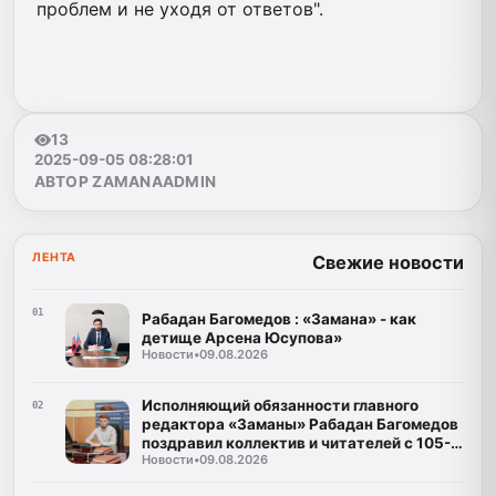
проблем и не уходя от ответов".
13
2025-09-05 08:28:01
АВТОР ZAMANAADMIN
ЛЕНТА
Свежие новости
01
Рабадан Багомедов : «Замана» - как
детище Арсена Юсупова»
Новости
•
09.08.2026
Исполняющий обязанности главного
02
редактора «Заманы» Рабадан Багомедов
поздравил коллектив и читателей с 105-
Новости
•
09.08.2026
летним юбилеем газеты