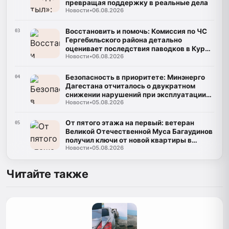
превращая поддержку в реальные дела
Новости
•
06.08.2026
Восстановить и помочь: Комиссия по ЧС
03
Гергебильского района детально
оценивает последствия паводков в Курми
Новости
•
06.08.2026
и Хвартикуни
Безопасность в приоритете: Минэнерго
04
Дагестана отчиталось о двукратном
снижении нарушений при эксплуатации
Новости
•
05.08.2026
газа
От пятого этажа на первый: ветеран
05
Великой Отечественной Муса Багаудинов
получил ключи от новой квартиры в
Новости
•
05.08.2026
Каспийске
Читайте также