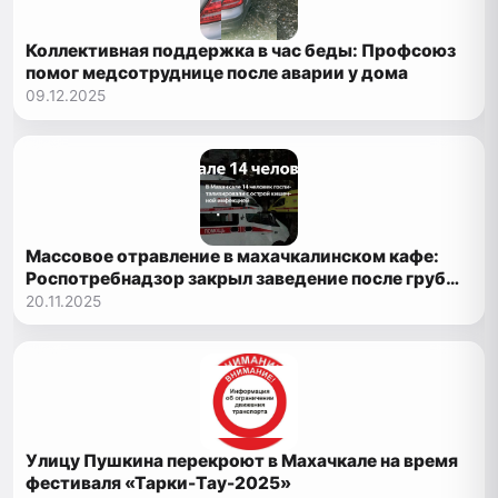
Коллективная поддержка в час беды: Профсоюз
помог медсотруднице после аварии у дома
09.12.2025
Массовое отравление в махачкалинском кафе:
Роспотребнадзор закрыл заведение после грубых
нарушений
20.11.2025
Улицу Пушкина перекроют в Махачкале на время
фестиваля «Тарки-Тау-2025»