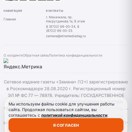
НАВИГАЦИЯ
КОНТАКТЫ
г. Махачкала, пр.
Главная
Насрутдинова 1а, 8 этаж
8 (8722) 66-00-24, 8
(8722) 66-00-25
zamana@etnomediadag.ru
О холдинге
Обратная связь
Политика конфиденциальности
Сетевое издание газеты «Замана» (12+) зарегистрировано
в Роскомнадзоре 28.08.2020 г. Регистрационный номер
ЭЛ № ФС 77 — 78978. Учредитель: ГОСУДАРСТВЕННОЕ
БЮДЖЕТНОЕ УЧРЕЖДЕНИЕ РЕСПУБЛИКИ ДАГЕСТАН
Мы используем файлы cookie для улучшения работы
"ЭТНОМЕДИАХОЛДИНГ "ДАГЕСТАН". Главный редактор —
сайта. Продолжая пользоваться сайтом, вы
соглашаетесь с
политикой конфиденциальности
.
Багомедов Р.Р. При использовании материалов сайта
активная гиперссылка на zamana.info обязательна. ©️ 2013-
Я СОГЛАСЕН
2023 Сетевое издание "Замана".