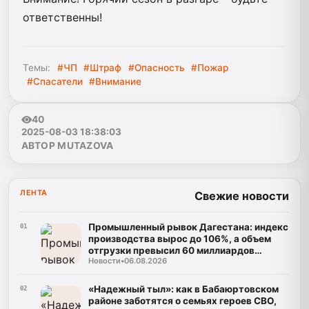
ответственны!
Темы:
#ЧП
#Штраф
#Опасность
#Пожар
#Спасатели
#Внимание
40
2025-08-03 18:38:03
АВТОР MUTAZOVA
ЛЕНТА
Свежие новости
Промышленный рывок Дагестана: индекс
01
производства вырос до 106%, а объем
отгрузки превысил 60 миллиардов
Новости
•
06.08.2026
рублей
«Надежный тыл»: как в Бабаюртовском
02
районе заботятся о семьях героев СВО,