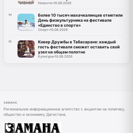
Новости
•
10.08.2026
транспортного сообщения
Более 10 тысяч махачкалинцев отметили
04
День физкультурника на фестивале
«Единство в спорте»
Спорт
•
10.08.2026
Ковер Дружбы в Табасаране: каждый
05
гость фестиваля сможет оставить свой
узел на общем полотне
Культура
•
10.08.2026
ЗАМАНА
Региональное информационное агентство с акцентом на политику,
общество и экономику Дагестана.