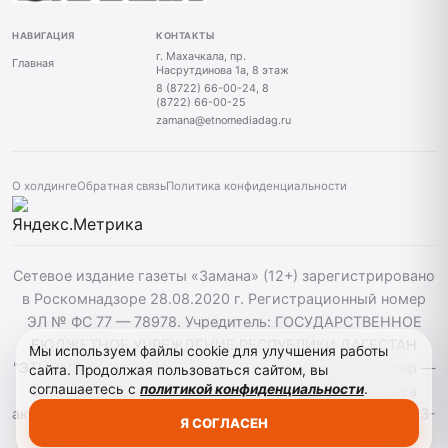
НАВИГАЦИЯ
КОНТАКТЫ
г. Махачкала, пр.
Главная
Насрутдинова 1а, 8 этаж
8 (8722) 66-00-24, 8
(8722) 66-00-25
zamana@etnomediadag.ru
О холдинге
Обратная связь
Политика конфиденциальности
Сетевое издание газеты «Замана» (12+) зарегистрировано
в Роскомнадзоре 28.08.2020 г. Регистрационный номер
ЭЛ № ФС 77 — 78978. Учредитель: ГОСУДАРСТВЕННОЕ
БЮДЖЕТНОЕ УЧРЕЖДЕНИЕ РЕСПУБЛИКИ ДАГЕСТАН
Мы используем файлы cookie для улучшения работы
"ЭТНОМЕДИАХОЛДИНГ "ДАГЕСТАН". Главный редактор —
сайта. Продолжая пользоваться сайтом, вы
соглашаетесь с
политикой конфиденциальности
.
Багомедов Р.Р. При использовании материалов сайта
активная гиперссылка на zamana.info обязательна. ©️ 2013-
Я СОГЛАСЕН
2023 Сетевое издание "Замана".