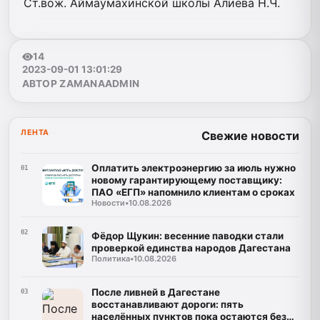
Ст.вож. Аймаумахинской школы Алиева Н.Ч.
14
2023-09-01 13:01:29
АВТОР ZAMANAADMIN
ЛЕНТА
Свежие новости
Оплатить электроэнергию за июль нужно
01
новому гарантирующему поставщику:
ПАО «ЕГП» напомнило клиентам о сроках
Новости
•
10.08.2026
02
Фёдор Щукин: весенние паводки стали
проверкой единства народов Дагестана
Политика
•
10.08.2026
После ливней в Дагестане
03
восстанавливают дороги: пять
населённых пунктов пока остаются без