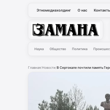
Этномедиахолдинг
О нас
Контакт
Замана
Наука
Общество
Политика
Происшес
Главная
/
Новости
/
В Сергокале почтили память Гер