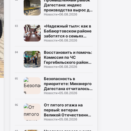
Дагестана: индекс
производства вырос до
Новости
•
06.08.2026
106%, а объем отгрузки
превысил 60
миллиардов рублей
«Надежный тыл»: как в
03
Бабаюртовском районе
заботятся о семьях
Новости
•
06.08.2026
героев СВО, превращая
поддержку в реальные
дела
Восстановить и помочь:
04
Комиссия по ЧС
Гергебильского района
Новости
•
06.08.2026
детально оценивает
последствия паводков
в Курми и Хвартикуни
Безопасность в
05
приоритете: Минэнерго
Дагестана отчиталось о
Новости
•
05.08.2026
двукратном снижении
нарушений при
эксплуатации газа
От пятого этажа на
06
первый: ветеран
Великой Отечественной
Новости
•
05.08.2026
Муса Багаудинов
получил ключи от новой
квартиры в Каспийске