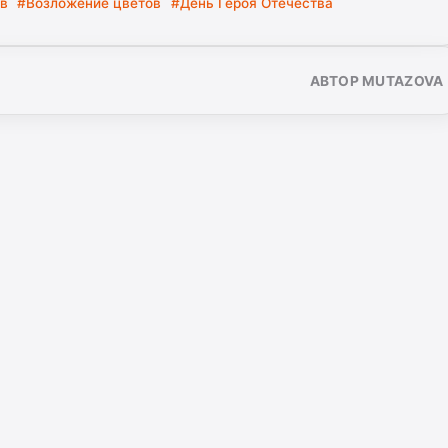
в
#Возложение цветов
#День Героя Отечества
АВТОР MUTAZOVA