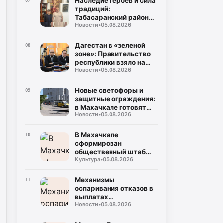
Наследие героев и сила
07
традиций:
Табасаранский район
Новости
•
05.08.2026
примет два турнира
республиканского
уровня в честь Руслана
Дагестан в «зеленой
08
Курбанова и Рустама
зоне»: Правительство
Мурадова
республики взяло на
Новости
•
05.08.2026
жесткий контроль
создание
инфраструктуры для
Новые светофоры и
09
ТКО
защитные ограждения:
в Махачкале готовят
Новости
•
05.08.2026
безопасные маршруты
для школьников к 1
сентября
В Махачкале
10
сформирован
общественный штаб
Культура
•
05.08.2026
контроля за выборами в
Госдуму и Народное
Собрание
Механизмы
11
оспаривания отказов в
выплатах
Новости
•
05.08.2026
пострадавшим от
чрезвычайных
ситуаций