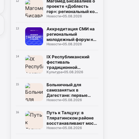
Магомед Бисавалиев о
12
проекте «Доблесть
гор»: региональный код
Новости
•
05.08.2026
общенациональной
идеи
Аккредитация СМИ на
13
региональный
молодежный форум на
Новости
•
05.08.2026
берегу Каспийского
моря (5–10 сентября)
IX Республиканский
14
фестиваль
традиционной
Культура
•
05.08.2026
культуры и фольклора
«Андийская бурка»
ярко прошёл на
Больничный для
15
Центральной площади
самозанятых в
села Ботлих
Дагестане: первые
Новости
•
05.08.2026
начисления ожидаются
в августе
Путь к Талцуху: в
16
Тляратинском районе
восстанавливают мост,
Новости
•
05.08.2026
разрушенный
паводками