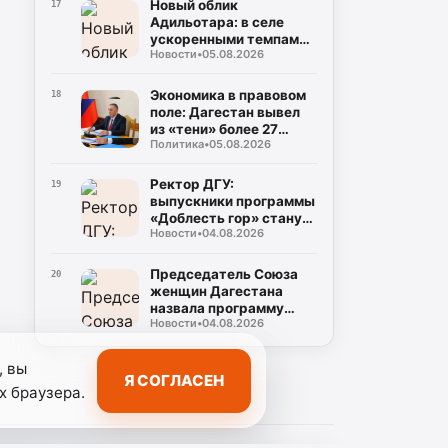
Новый облик
17
Адильотара: в селе
ускоренными темпами
Новости
•
05.08.2026
возводят школу и
стадион
Экономика в правовом
18
поле: Дагестан вывел
из «тени» более 27
Политика
•
05.08.2026
тысяч работников
Ректор ДГУ:
19
выпускники программы
«Доблесть гор» станут
Новости
•
04.08.2026
новой управленческой
элитой Дагестана
Председатель Союза
20
женщин Дагестана
назвала программу
Новости
•
04.08.2026
«Доблесть гор»
дорогой новых
возможностей для
, вы
участников СВО
Я СОГЛАСЕН
х браузера.