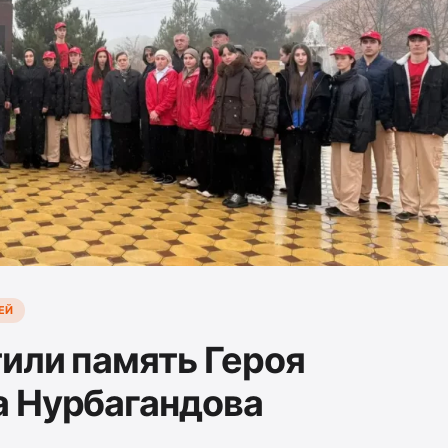
ЕЙ
тили память Героя
а Нурбагандова