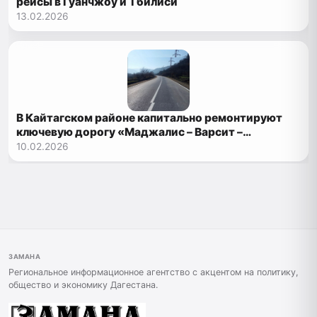
рейсы в Гуанчжоу и Тбилиси
13.02.2026
В Кайтагском районе капитально ремонтируют
ключевую дорогу «Маджалис – Варсит –
Шиланша»
10.02.2026
ЗАМАНА
Региональное информационное агентство с акцентом на политику,
общество и экономику Дагестана.