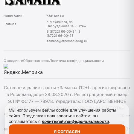
НАВИГАЦИЯ
КОНТАКТЫ
г. Махачкала, пр.
Главная
Насрутдинова 1а, 8 этаж
8 (8722) 66-00-24, 8
(8722) 66-00-25
zamana@etnomediadag.ru
О холдинге
Обратная связь
Политика конфиденциальности
Сетевое издание газеты «Замана» (12+) зарегистрировано
в Роскомнадзоре 28.08.2020 г. Регистрационный номер
ЭЛ № ФС 77 — 78978. Учредитель: ГОСУДАРСТВЕННОЕ
БЮДЖЕТНОЕ УЧРЕЖДЕНИЕ РЕСПУБЛИКИ ДАГЕСТАН
Мы используем файлы cookie для улучшения работы
"ЭТНОМЕДИАХОЛДИНГ "ДАГЕСТАН". Главный редактор —
сайта. Продолжая пользоваться сайтом, вы
соглашаетесь с
политикой конфиденциальности
.
Багомедов Р.Р. При использовании материалов сайта
активная гиперссылка на zamana.info обязательна. ©️ 2013-
Я СОГЛАСЕН