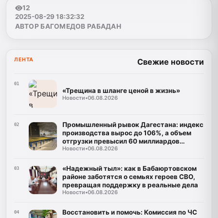
12
2025-08-29 18:32:32
АВТОР БАГОМЕДОВ РАБАДАН
ЛЕНТА
Свежие новости
01
«Трещина в шланге ценой в жизнь»
Новости
•
06.08.2026
Промышленный рывок Дагестана: индекс
02
производства вырос до 106%, а объем
отгрузки превысил 60 миллиардов
Новости
•
06.08.2026
рублей
«Надежный тыл»: как в Бабаюртовском
03
районе заботятся о семьях героев СВО,
превращая поддержку в реальные дела
Новости
•
06.08.2026
Восстановить и помочь: Комиссия по ЧС
04