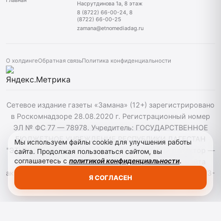
Главная
Насрутдинова 1а, 8 этаж
8 (8722) 66-00-24, 8
(8722) 66-00-25
zamana@etnomediadag.ru
О холдинге
Обратная связь
Политика конфиденциальности
Сетевое издание газеты «Замана» (12+) зарегистрировано
в Роскомнадзоре 28.08.2020 г. Регистрационный номер
ЭЛ № ФС 77 — 78978. Учредитель: ГОСУДАРСТВЕННОЕ
БЮДЖЕТНОЕ УЧРЕЖДЕНИЕ РЕСПУБЛИКИ ДАГЕСТАН
Мы используем файлы cookie для улучшения работы
"ЭТНОМЕДИАХОЛДИНГ "ДАГЕСТАН". Главный редактор —
сайта. Продолжая пользоваться сайтом, вы
соглашаетесь с
политикой конфиденциальности
.
Багомедов Р.Р. При использовании материалов сайта
активная гиперссылка на zamana.info обязательна. ©️ 2013-
Я СОГЛАСЕН
2023 Сетевое издание "Замана".