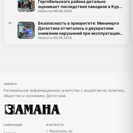
Гергебильского района детально
оценивает последствия паводков в Курми
Новости
•
06.08.2026
и Хвартикуни
Безопасность в приоритете: Минэнерго
05
Дагестана отчиталось о двукратном
снижении нарушений при эксплуатации
Новости
•
05.08.2026
газа
ЗАМАНА
Региональное информационное агентство с акцентом на политику,
общество и экономику Дагестана.
НАВИГАЦИЯ
КОНТАКТЫ
г. Махачкала, пр.