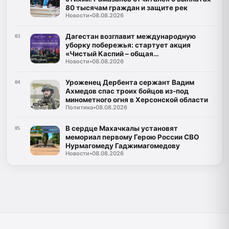
80 тысячам граждан и защите рек
Новости
•
08.08.2026
Дагестан возглавит международную
03
уборку побережья: стартует акция
«Чистый Каспий – общая
Новости
•
08.08.2026
ответственность»
Уроженец Дербента сержант Вадим
04
Ахмедов спас троих бойцов из-под
минометного огня в Херсонской области
Политика
•
08.08.2026
В сердце Махачкалы установят
05
мемориал первому Герою России СВО
Нурмагомеду Гаджимагомедову
Новости
•
08.08.2026