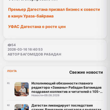
Премьер Дагестана призвал бизнес к совести
в канун Ураза-байрама
УФАС Дагестана о росте цен
54
2026-03-16 16:40:53
АВТОР БАГОМЕДОВ РАБАДАН
ЛЕНТА
Свежие новости
Исполняющий обязанности главного
01
редактора «Заманы» Рабадан Багомедов
поздравил коллектив и читателей с 105-
Новости
•
09.08.2026
летним юбилеем газеты
Дагестан ликвидирует последствия
02
стихии: Рамазанов отчитался о выплатах