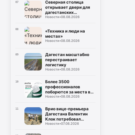
Северная столица
07
открывает двери для
дагестанских
Новости
•
08.08.2026
школьников
08
«Техника и люди на
местах»
Новости
•
08.08.2026
Дагестан масштабно
09
перестраивает
логистику
Новости
•
08.08.2026
Более 3500
10
профессионалов
поборются за места в
Новости
•
08.08.2026
управленческом
резерве Дагестана
Врио вице-премьера
11
Дагестана Валентин
Клок потребовал
Новости
•
07.08.2026
устранить замечания
на водоводе Чиркей –
Буйнакск