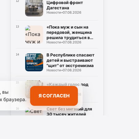
12
Цифровой фронт
Дагестана
Новости
•
07.08.2026
«Пока муж и сын на
13
передовой, женщина
решила трудиться в
Новости
•
07.08.2026
тылу»
В Республике спасают
14
детей и выстраивают
"щит" от экстремизма
Новости
•
07.08.2026
15
«Каждый голос под
защитой»
, вы
Новости
•
07.08.2026
Я СОГЛАСЕН
х браузера.
Свет без миганий для
16
30 тысяч жителей
дагестанцев
Новости
•
07.08.2026
«Бизнес для героев или
17