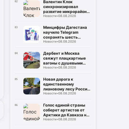
Валентин Клок
02
синхронизировал
развитие микрорайона
Новости
•
08.08.2026
«Ипподром» с нуждами
Каспийской флотилии
Минцифры Дагестана
03
научило Telegram
сохранять шесть
Новости
•
08.08.2026
национальных языков
Дербент и Москва
04
свяжут плацкартные
вагоны с душевыми
Новости
•
08.08.2026
кабинами
Новая дорога к
05
единственному
лиановому лесу России
Новости
•
08.08.2026
укладывается
рекордными темпами в
Дагестане
Голос единой страны
06
соберет артистов от
Арктики до Кавказа на
Новости
•
08.08.2026
фестивале «МЫ» в
Дагестане