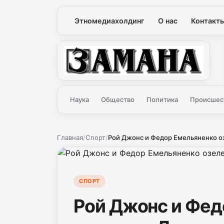
Этномедиахолдинг
О нас
Контакт
Замана
Наука
Общество
Политика
Происшес
Главная
/
Спорт
/
Рой Джонс и Федор Емельяненко о
СПОРТ
Рой Джонс и Фед