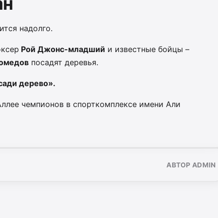
ан
ится надолго.
оксер
Рой Джонс-младший
и известные бойцы –
омедов
посадят деревья.
сади дерево».
Аллее чемпионов в спорткомплексе имени Али
АВТОР ADMIN