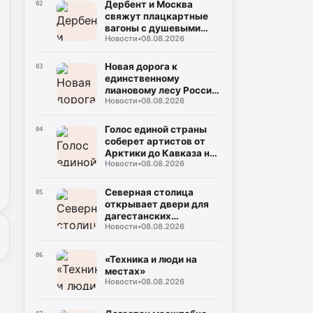
Дербент и Москва
02
свяжут плацкартные
вагоны с душевыми
Новости
•
08.08.2026
кабинами
Новая дорога к
03
единственному
лиановому лесу России
Новости
•
08.08.2026
укладывается
рекордными темпами в
Дагестане
Голос единой страны
04
соберет артистов от
Арктики до Кавказа на
Новости
•
08.08.2026
фестивале «МЫ» в
Дагестане
Северная столица
05
открывает двери для
дагестанских
Новости
•
08.08.2026
школьников
06
«Техника и люди на
местах»
Новости
•
08.08.2026