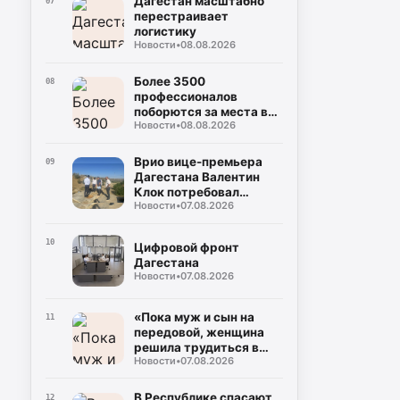
Дагестан масштабно
07
перестраивает
логистику
Новости
•
08.08.2026
Более 3500
08
профессионалов
поборются за места в
Новости
•
08.08.2026
управленческом
резерве Дагестана
Врио вице-премьера
09
Дагестана Валентин
Клок потребовал
Новости
•
07.08.2026
устранить замечания
на водоводе Чиркей –
Буйнакск
10
Цифровой фронт
Дагестана
Новости
•
07.08.2026
«Пока муж и сын на
11
передовой, женщина
решила трудиться в
Новости
•
07.08.2026
тылу»
В Республике спасают
12