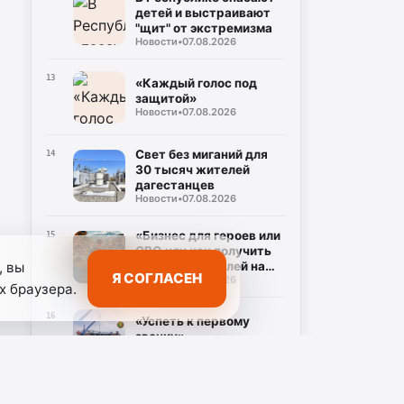
детей и выстраивают
"щит" от экстремизма
Новости
•
07.08.2026
13
«Каждый голос под
защитой»
Новости
•
07.08.2026
Свет без миганий для
14
30 тысяч жителей
дагестанцев
Новости
•
07.08.2026
«Бизнес для героев или
15
СВО или как получить
, вы
350 тысяч рублей на
Я СОГЛАСЕН
Новости
•
07.08.2026
свое дело без справок о
х браузера.
доходах»
16
«Успеть к первому
звонку»
Новости
•
07.08.2026
Правительство
17