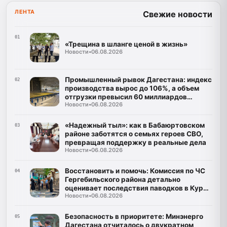
ЛЕНТА
Свежие новости
01
«Трещина в шланге ценой в жизнь»
Новости
•
06.08.2026
Промышленный рывок Дагестана: индекс
02
производства вырос до 106%, а объем
отгрузки превысил 60 миллиардов
Новости
•
06.08.2026
рублей
«Надежный тыл»: как в Бабаюртовском
03
районе заботятся о семьях героев СВО,
превращая поддержку в реальные дела
Новости
•
06.08.2026
Восстановить и помочь: Комиссия по ЧС
04
Гергебильского района детально
оценивает последствия паводков в Курми
Новости
•
06.08.2026
и Хвартикуни
Безопасность в приоритете: Минэнерго
05
Дагестана отчиталось о двукратном