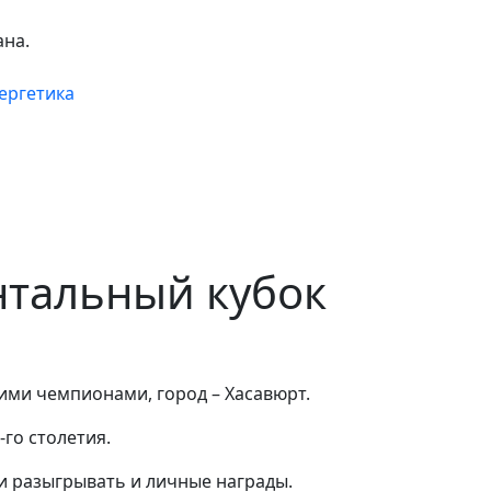
ана.
ергетика
нтальный кубок
ими чемпионами, город – Хасавюрт.
го столетия.
ли разыгрывать и личные награды.