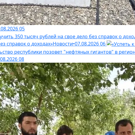
.08.2026
05
ез справок о доходах»
Новости
•
07.08.2026
06
.08.2026
08