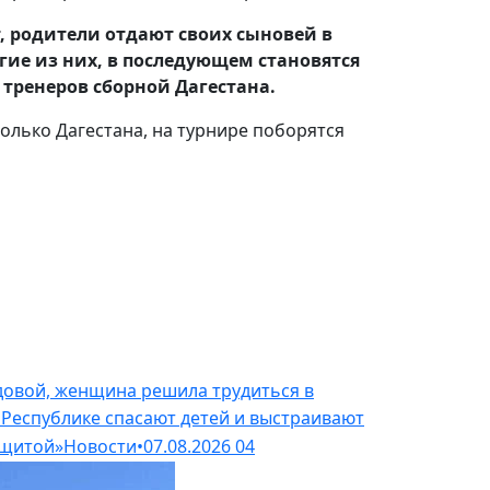
т, родители отдают своих сыновей в
гие из них, в последующем становятся
тренеров сборной Дагестана.
только Дагестана, на турнире поборятся
довой, женщина решила трудиться в
 Республике спасают детей и выстраивают
ащитой»
Новости
•
07.08.2026
04