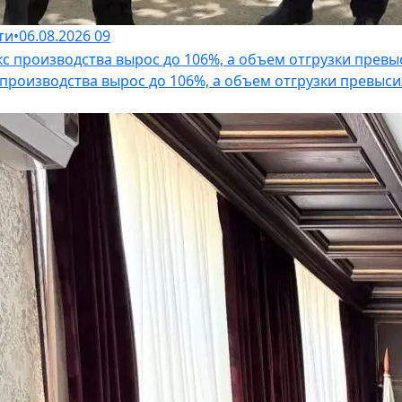
ти
•
06.08.2026
09
роизводства вырос до 106%, а объем отгрузки превыси