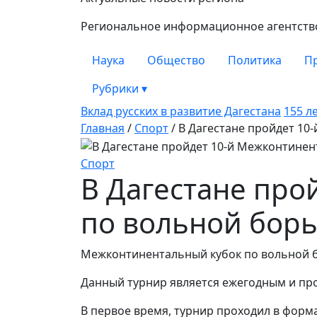
Замана
Региональное информационное агентство 
Наука
Общество
Политика
П
Рубрики
▾
Вклад русских в развитие Дагестана
155 л
Главная
/
Спорт
/
В Дагестане пройдет 10
Спорт
В Дагестане про
по вольной бор
Межконтинентальный кубок по вольной бо
Данный турнир является ежегодным и про
В первое время, турнир проходил в форм