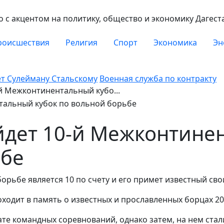
с акцентом на политику, общество и экономику Дагест
роисшествия
Религия
Спорт
Экономика
Эн
ет Сулейману Стальскому
Военная служба по контракту
-й Межконтинентальный кубо...
йдет 10-й Межконтине
ьбе
рьбе является 10 по счету и его примет известный сво
ходит в память о известных и прославленных борцах 20-
ате командных соревнований, однако затем, на нем ста