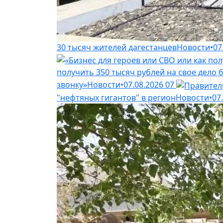
30 тысяч жителей дагестанцев
Новости
•
07
получить 350 тысяч рублей на свое дело б
звонку»
Новости
•
07.08.2026
07
"нефтяных гигантов" в регион
Новости
•
07