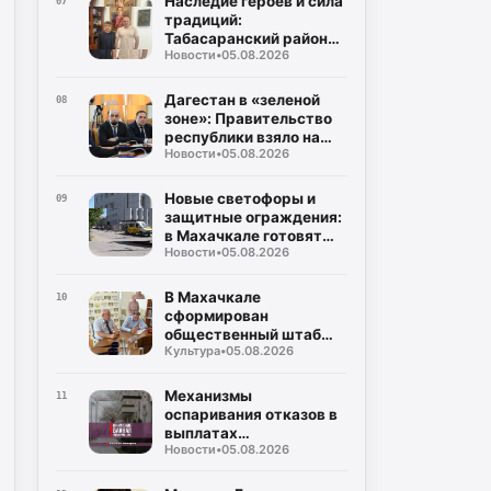
Наследие героев и сила
07
традиций:
Табасаранский район
Новости
•
05.08.2026
примет два турнира
республиканского
уровня в честь Руслана
Дагестан в «зеленой
08
Курбанова и Рустама
зоне»: Правительство
Мурадова
республики взяло на
Новости
•
05.08.2026
жесткий контроль
создание
инфраструктуры для
Новые светофоры и
09
ТКО
защитные ограждения:
в Махачкале готовят
Новости
•
05.08.2026
безопасные маршруты
для школьников к 1
сентября
В Махачкале
10
сформирован
общественный штаб
Культура
•
05.08.2026
контроля за выборами в
Госдуму и Народное
Собрание
Механизмы
11
оспаривания отказов в
выплатах
Новости
•
05.08.2026
пострадавшим от
чрезвычайных
ситуаций