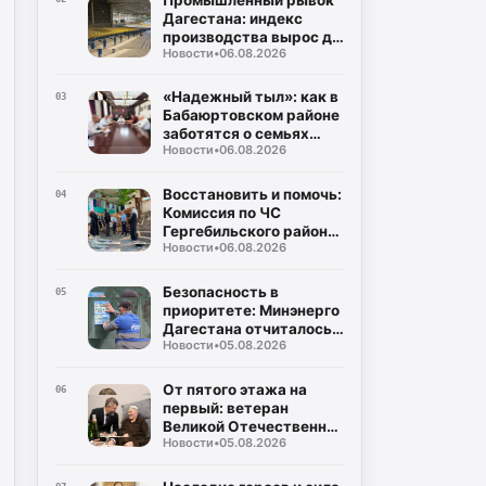
Дагестана: индекс
производства вырос до
Новости
•
06.08.2026
106%, а объем отгрузки
превысил 60
миллиардов рублей
«Надежный тыл»: как в
03
Бабаюртовском районе
заботятся о семьях
Новости
•
06.08.2026
героев СВО, превращая
поддержку в реальные
дела
Восстановить и помочь:
04
Комиссия по ЧС
Гергебильского района
Новости
•
06.08.2026
детально оценивает
последствия паводков
в Курми и Хвартикуни
Безопасность в
05
приоритете: Минэнерго
Дагестана отчиталось о
Новости
•
05.08.2026
двукратном снижении
нарушений при
эксплуатации газа
От пятого этажа на
06
первый: ветеран
Великой Отечественной
Новости
•
05.08.2026
Муса Багаудинов
получил ключи от новой
квартиры в Каспийске