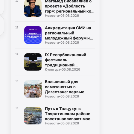
Магомед Бисавалиев о
12
проекте «Доблесть
гор»: региональный код
Новости
•
05.08.2026
общенациональной
идеи
Аккредитация СМИ на
13
региональный
молодежный форум на
Новости
•
05.08.2026
берегу Каспийского
моря (5–10 сентября)
IX Республиканский
14
фестиваль
традиционной
Культура
•
05.08.2026
культуры и фольклора
«Андийская бурка»
ярко прошёл на
Больничный для
15
Центральной площади
самозанятых в
села Ботлих
Дагестане: первые
Новости
•
05.08.2026
начисления ожидаются
в августе
Путь к Талцуху: в
16
Тляратинском районе
восстанавливают мост,
Новости
•
05.08.2026
разрушенный
паводками