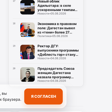
Новый облик
17
Адильотара: в селе
ускоренными темпами
Новости
•
05.08.2026
возводят школу и
стадион
Экономика в правовом
18
поле: Дагестан вывел
из «тени» более 27
Политика
•
05.08.2026
тысяч работников
Ректор ДГУ:
19
выпускники программы
«Доблесть гор» станут
Новости
•
04.08.2026
новой управленческой
элитой Дагестана
Председатель Союза
20
женщин Дагестана
назвала программу
Новости
•
04.08.2026
«Доблесть гор»
дорогой новых
возможностей для
, вы
участников СВО
Я СОГЛАСЕН
х браузера.