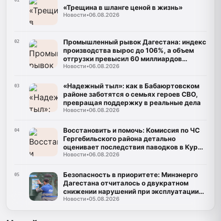
01
«Трещина в шланге ценой в жизнь»
Новости
•
06.08.2026
Промышленный рывок Дагестана: индекс
02
производства вырос до 106%, а объем
отгрузки превысил 60 миллиардов
Новости
•
06.08.2026
рублей
«Надежный тыл»: как в Бабаюртовском
03
районе заботятся о семьях героев СВО,
превращая поддержку в реальные дела
Новости
•
06.08.2026
Восстановить и помочь: Комиссия по ЧС
04
Гергебильского района детально
оценивает последствия паводков в Курми
Новости
•
06.08.2026
и Хвартикуни
Безопасность в приоритете: Минэнерго
05
Дагестана отчиталось о двукратном
снижении нарушений при эксплуатации
Новости
•
05.08.2026
газа