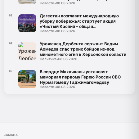
Новости
•
08.08.2026
Дагестан возглавит международную
03
уборку побережья: стартует акция
«Чистый Каспий – общая
Новости
•
08.08.2026
ответственность»
Уроженец Дербента сержант Вадим
04
Ахмедов спас троих бойцов из-под
минометного огня в Херсонской области
Политика
•
08.08.2026
В сердце Махачкалы установят
05
мемориал первому Герою России СВО
Нурмагомеду Гаджимагомедову
Новости
•
08.08.2026
ЗАМАНА