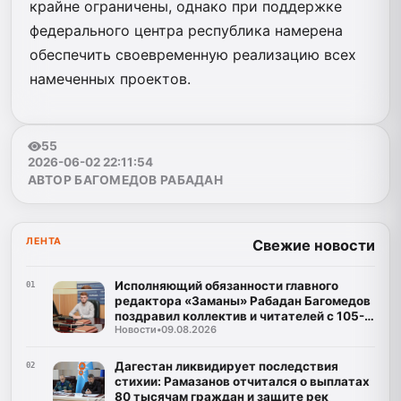
крайне ограничены, однако при поддержке
федерального центра республика намерена
обеспечить своевременную реализацию всех
намеченных проектов.
55
2026-06-02 22:11:54
АВТОР БАГОМЕДОВ РАБАДАН
ЛЕНТА
Свежие новости
Исполняющий обязанности главного
01
редактора «Заманы» Рабадан Багомедов
поздравил коллектив и читателей с 105-
Новости
•
09.08.2026
летним юбилеем газеты
Дагестан ликвидирует последствия
02
стихии: Рамазанов отчитался о выплатах
80 тысячам граждан и защите рек