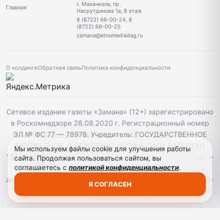
г. Махачкала, пр.
Главная
Насрутдинова 1а, 8 этаж
8 (8722) 66-00-24, 8
(8722) 66-00-25
zamana@etnomediadag.ru
О холдинге
Обратная связь
Политика конфиденциальности
Сетевое издание газеты «Замана» (12+) зарегистрировано
в Роскомнадзоре 28.08.2020 г. Регистрационный номер
ЭЛ № ФС 77 — 78978. Учредитель: ГОСУДАРСТВЕННОЕ
БЮДЖЕТНОЕ УЧРЕЖДЕНИЕ РЕСПУБЛИКИ ДАГЕСТАН
Мы используем файлы cookie для улучшения работы
"ЭТНОМЕДИАХОЛДИНГ "ДАГЕСТАН". Главный редактор —
сайта. Продолжая пользоваться сайтом, вы
соглашаетесь с
политикой конфиденциальности
.
Багомедов Р.Р. При использовании материалов сайта
активная гиперссылка на zamana.info обязательна. ©️ 2013-
Я СОГЛАСЕН
2023 Сетевое издание "Замана".