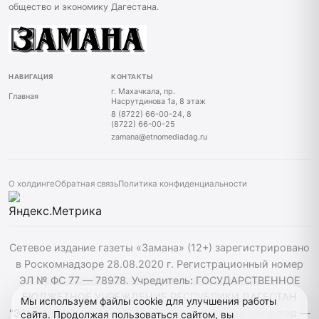
общество и экономику Дагестана.
НАВИГАЦИЯ
КОНТАКТЫ
г. Махачкала, пр.
Главная
Насрутдинова 1а, 8 этаж
8 (8722) 66-00-24, 8
(8722) 66-00-25
zamana@etnomediadag.ru
О холдинге
Обратная связь
Политика конфиденциальности
Сетевое издание газеты «Замана» (12+) зарегистрировано
в Роскомнадзоре 28.08.2020 г. Регистрационный номер
ЭЛ № ФС 77 — 78978. Учредитель: ГОСУДАРСТВЕННОЕ
БЮДЖЕТНОЕ УЧРЕЖДЕНИЕ РЕСПУБЛИКИ ДАГЕСТАН
Мы используем файлы cookie для улучшения работы
"ЭТНОМЕДИАХОЛДИНГ "ДАГЕСТАН". Главный редактор —
сайта. Продолжая пользоваться сайтом, вы