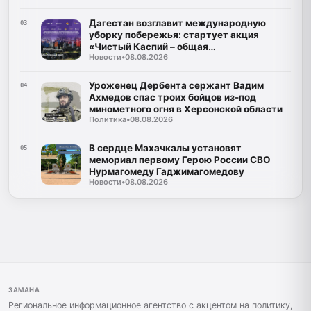
Дагестан возглавит международную
03
уборку побережья: стартует акция
«Чистый Каспий – общая
Новости
•
08.08.2026
ответственность»
Уроженец Дербента сержант Вадим
04
Ахмедов спас троих бойцов из-под
минометного огня в Херсонской области
Политика
•
08.08.2026
В сердце Махачкалы установят
05
мемориал первому Герою России СВО
Нурмагомеду Гаджимагомедову
Новости
•
08.08.2026
ЗАМАНА
Региональное информационное агентство с акцентом на политику,