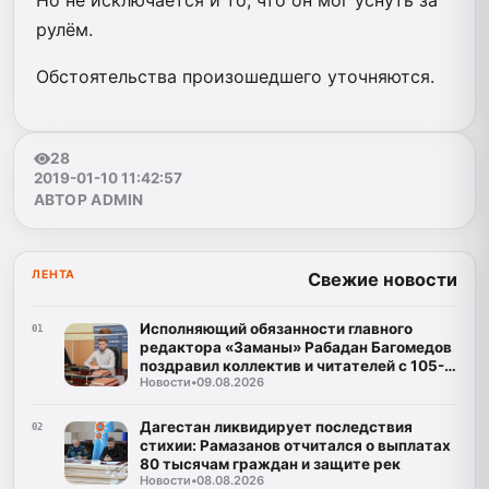
рулём.
Обстоятельства произошедшего уточняются.
28
2019-01-10 11:42:57
АВТОР ADMIN
ЛЕНТА
Свежие новости
Исполняющий обязанности главного
01
редактора «Заманы» Рабадан Багомедов
поздравил коллектив и читателей с 105-
Новости
•
09.08.2026
летним юбилеем газеты
Дагестан ликвидирует последствия
02
стихии: Рамазанов отчитался о выплатах
80 тысячам граждан и защите рек
Новости
•
08.08.2026