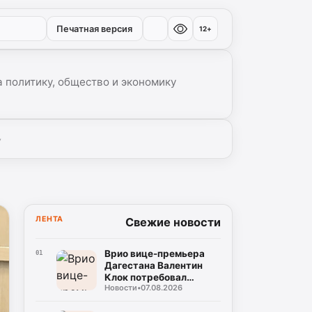
Печатная версия
12+
 политику, общество и экономику
▾
ЛЕНТА
Свежие новости
Врио вице-премьера
01
Дагестана Валентин
Клок потребовал
Новости
•
07.08.2026
устранить замечания
на водоводе Чиркей –