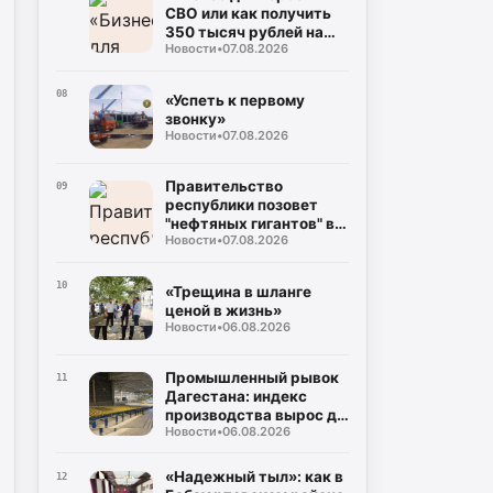
СВО или как получить
350 тысяч рублей на
Новости
•
07.08.2026
свое дело без справок о
доходах»
08
«Успеть к первому
звонку»
Новости
•
07.08.2026
Правительство
09
республики позовет
"нефтяных гигантов" в
Новости
•
07.08.2026
регион
10
«Трещина в шланге
ценой в жизнь»
Новости
•
06.08.2026
Промышленный рывок
11
Дагестана: индекс
производства вырос до
Новости
•
06.08.2026
106%, а объем отгрузки
превысил 60
миллиардов рублей
«Надежный тыл»: как в
12