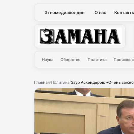
Этномедиахолдинг
О нас
Контакт
Замана
Наука
Общество
Политика
Происшес
Главная
/
Политика
/
Заур Аскендеров: «Очень важно