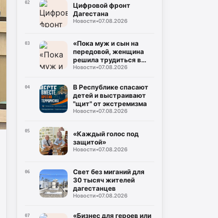
Буйнакск
02
Цифровой фронт
Дагестана
Новости
•
07.08.2026
«Пока муж и сын на
03
передовой, женщина
решила трудиться в
Новости
•
07.08.2026
тылу»
В Республике спасают
04
детей и выстраивают
"щит" от экстремизма
Новости
•
07.08.2026
05
«Каждый голос под
защитой»
Новости
•
07.08.2026
Свет без миганий для
06
30 тысяч жителей
дагестанцев
Новости
•
07.08.2026
«Бизнес для героев или
07