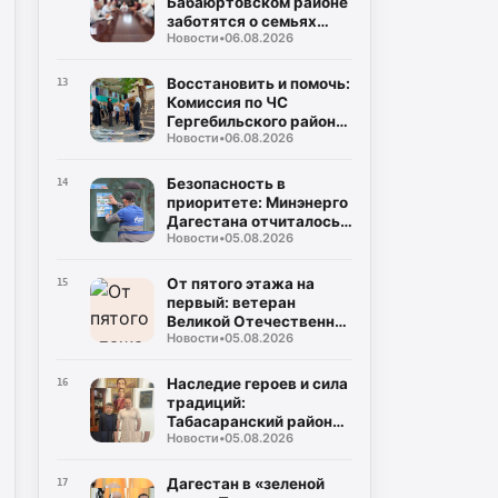
Бабаюртовском районе
заботятся о семьях
Новости
•
06.08.2026
героев СВО, превращая
поддержку в реальные
дела
Восстановить и помочь:
13
Комиссия по ЧС
Гергебильского района
Новости
•
06.08.2026
детально оценивает
последствия паводков
в Курми и Хвартикуни
Безопасность в
14
приоритете: Минэнерго
Дагестана отчиталось о
Новости
•
05.08.2026
двукратном снижении
нарушений при
эксплуатации газа
От пятого этажа на
15
первый: ветеран
Великой Отечественной
Новости
•
05.08.2026
Муса Багаудинов
получил ключи от новой
квартиры в Каспийске
Наследие героев и сила
16
традиций:
Табасаранский район
Новости
•
05.08.2026
примет два турнира
республиканского
уровня в честь Руслана
Дагестан в «зеленой
17
Курбанова и Рустама