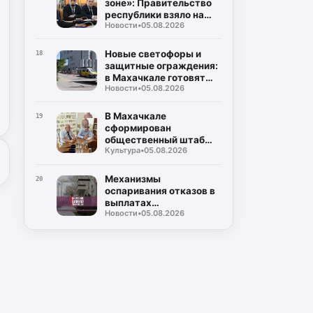
зоне»: Правительство
Мурадова
республики взяло на
Новости
•
05.08.2026
жесткий контроль
создание
инфраструктуры для
Новые светофоры и
18
ТКО
защитные ограждения:
в Махачкале готовят
Новости
•
05.08.2026
безопасные маршруты
для школьников к 1
сентября
В Махачкале
19
сформирован
общественный штаб
Культура
•
05.08.2026
контроля за выборами в
Госдуму и Народное
Собрание
Механизмы
20
оспаривания отказов в
выплатах
Новости
•
05.08.2026
пострадавшим от
чрезвычайных
ситуаций