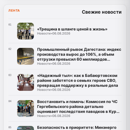
ЛЕНТА
Свежие новости
01
«Трещина в шланге ценой в жизнь»
Новости
•
06.08.2026
Промышленный рывок Дагестана: индекс
02
производства вырос до 106%, а объем
отгрузки превысил 60 миллиардов
Новости
•
06.08.2026
рублей
«Надежный тыл»: как в Бабаюртовском
03
районе заботятся о семьях героев СВО,
превращая поддержку в реальные дела
Новости
•
06.08.2026
Восстановить и помочь: Комиссия по ЧС
04
Гергебильского района детально
оценивает последствия паводков в Курми
Новости
•
06.08.2026
и Хвартикуни
Безопасность в приоритете: Минэнерго
05