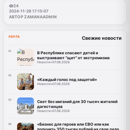
24
2024-11-28 17:15:07
АВТОР ZAMANAADMIN
ЛЕНТА
Свежие новости
01
В Республике спасают детей и
выстраивают "щит" от экстремизма
Новости
•
07.08.2026
02
«Каждый голос под защитой»
Новости
•
07.08.2026
03
Свет без миганий для 30 тысяч жителей
дагестанцев
Новости
•
07.08.2026
«Бизнес для героев или СВО или как
04
получить 350 тысяч рублей на свое дело