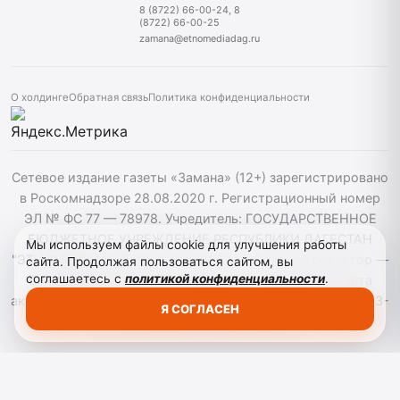
8 (8722) 66-00-24, 8
(8722) 66-00-25
zamana@etnomediadag.ru
О холдинге
Обратная связь
Политика конфиденциальности
Сетевое издание газеты «Замана» (12+) зарегистрировано
в Роскомнадзоре 28.08.2020 г. Регистрационный номер
ЭЛ № ФС 77 — 78978. Учредитель: ГОСУДАРСТВЕННОЕ
БЮДЖЕТНОЕ УЧРЕЖДЕНИЕ РЕСПУБЛИКИ ДАГЕСТАН
Мы используем файлы cookie для улучшения работы
"ЭТНОМЕДИАХОЛДИНГ "ДАГЕСТАН". Главный редактор —
сайта. Продолжая пользоваться сайтом, вы
соглашаетесь с
политикой конфиденциальности
.
Багомедов Р.Р. При использовании материалов сайта
активная гиперссылка на zamana.info обязательна. ©️ 2013-
Я СОГЛАСЕН
2023 Сетевое издание "Замана".