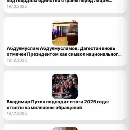
подтвердила единство страны перед лицом
глобальных вызовов»
19.12.2025
Абдулмуслим Абдулмуслимов: Дагестан вновь
отмечен Президентом как символ национального
единства России
19.12.2025
Владимир Путин подводит итоги 2025 года:
ответы на миллионы обращений
19.12.2025