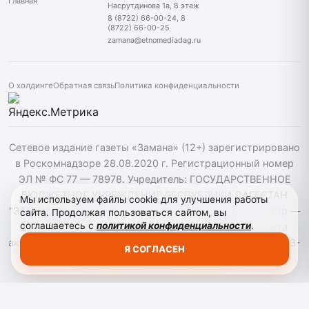
Главная
Насрутдинова 1а, 8 этаж
8 (8722) 66-00-24, 8
(8722) 66-00-25
zamana@etnomediadag.ru
О холдинге
Обратная связь
Политика конфиденциальности
Сетевое издание газеты «Замана» (12+) зарегистрировано
в Роскомнадзоре 28.08.2020 г. Регистрационный номер
ЭЛ № ФС 77 — 78978. Учредитель: ГОСУДАРСТВЕННОЕ
БЮДЖЕТНОЕ УЧРЕЖДЕНИЕ РЕСПУБЛИКИ ДАГЕСТАН
Мы используем файлы cookie для улучшения работы
"ЭТНОМЕДИАХОЛДИНГ "ДАГЕСТАН". Главный редактор —
сайта. Продолжая пользоваться сайтом, вы
соглашаетесь с
политикой конфиденциальности
.
Багомедов Р.Р. При использовании материалов сайта
активная гиперссылка на zamana.info обязательна. ©️ 2013-
Я СОГЛАСЕН
2023 Сетевое издание "Замана".