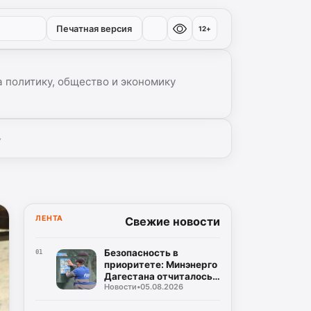
Печатная версия
12+
 политику, общество и экономику
▾
ЛЕНТА
Свежие новости
Безопасность в
01
приоритете: Минэнерго
Дагестана отчиталось о
Новости
•
05.08.2026
двукратном снижении
нарушений при