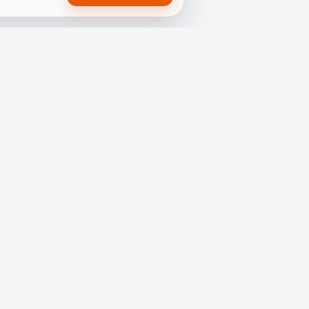
КОНТАКТЫ
г. Махачкала, пр. Насрутдинова 1а, 8 этаж
8 (8722) 66-00-24, 8 (8722) 66-00-25
zamana@etnomediadag.ru
ный номер ЭЛ № ФС 77 — 78978. Учредитель:
Главный редактор — Багомедов Р.Р. При
2023 Сетевое издание "Замана".