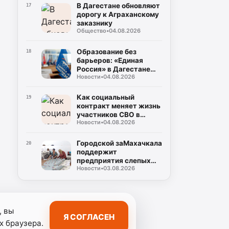
возможностей для
В Дагестане обновляют
17
участников СВО
дорогу к Аграханскому
заказнику
Общество
•
04.08.2026
Образование без
18
барьеров: «Единая
Россия» в Дагестане
Новости
•
04.08.2026
открывает прямую
линию для семей
участников СВО
Как социальный
19
контракт меняет жизнь
участников СВО в
Новости
•
04.08.2026
Дагестане
Городской заМахачкала
20
поддержит
предприятия слепых
Новости
•
03.08.2026
масштабными
закупками
, вы
Я СОГЛАСЕН
х браузера.