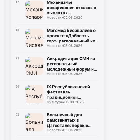
Собрание
Механизмы
07
оспаривания отказов в
выплатах
Новости
•
05.08.2026
пострадавшим от
чрезвычайных
ситуаций
Магомед Бисавалиев о
08
проекте «Доблесть
гор»: региональный код
Новости
•
05.08.2026
общенациональной
идеи
Аккредитация СМИ на
09
региональный
молодежный форум на
Новости
•
05.08.2026
берегу Каспийского
моря (5–10 сентября)
IX Республиканский
10
фестиваль
традиционной
Культура
•
05.08.2026
культуры и фольклора
«Андийская бурка»
ярко прошёл на
Больничный для
11
Центральной площади
самозанятых в
села Ботлих
Дагестане: первые
Новости
•
05.08.2026
начисления ожидаются
в августе