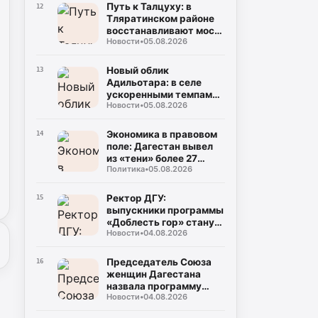
Путь к Талцуху: в
12
Тляратинском районе
восстанавливают мост,
Новости
•
05.08.2026
разрушенный
паводками
Новый облик
13
Адильотара: в селе
ускоренными темпами
Новости
•
05.08.2026
возводят школу и
стадион
Экономика в правовом
14
поле: Дагестан вывел
из «тени» более 27
Политика
•
05.08.2026
тысяч работников
Ректор ДГУ:
15
выпускники программы
«Доблесть гор» станут
Новости
•
04.08.2026
новой управленческой
элитой Дагестана
Председатель Союза
16
женщин Дагестана
назвала программу
Новости
•
04.08.2026
«Доблесть гор»
дорогой новых