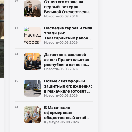
эксплуатации газа
От пятого этажа на
02
первый: ветеран
Великой Отечественной
Новости
•
05.08.2026
Муса Багаудинов
получил ключи от новой
квартиры в Каспийске
Наследие героев и сила
03
традиций:
Табасаранский район
Новости
•
05.08.2026
примет два турнира
республиканского
уровня в честь Руслана
Дагестан в «зеленой
04
Курбанова и Рустама
зоне»: Правительство
Мурадова
республики взяло на
Новости
•
05.08.2026
жесткий контроль
создание
инфраструктуры для
Новые светофоры и
05
ТКО
защитные ограждения:
в Махачкале готовят
Новости
•
05.08.2026
безопасные маршруты
для школьников к 1
сентября
В Махачкале
06
сформирован
общественный штаб
Культура
•
05.08.2026
контроля за выборами в
Госдуму и Народное