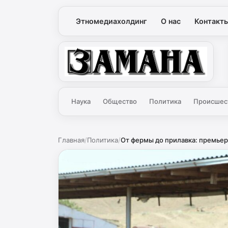
Этномедиахолдинг
О нас
Контакт
Замана
Наука
Общество
Политика
Происшес
Главная
/
Политика
/
От фермы до прилавка: премьер 