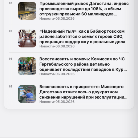
Промышленный рывок Дагестана: индекс
02
производства вырос до 106%, а объем
отгрузки превысил 60 миллиардов
Новости
•
06.08.2026
рублей
«Надежный тыл»: как в Бабаюртовском
03
районе заботятся о семьях героев СВО,
превращая поддержку в реальные дела
Новости
•
06.08.2026
Восстановить и помочь: Комиссия по ЧС
04
Гергебильского района детально
оценивает последствия паводков в Курми
Новости
•
06.08.2026
и Хвартикуни
Безопасность в приоритете: Минэнерго
05
Дагестана отчиталось о двукратном
снижении нарушений при эксплуатации
Новости
•
05.08.2026
газа