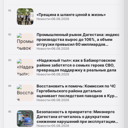
01
«Трещина в шланге ценой в жизнь»
Новости
•
06.08.2026
Промышленный рывок Дагестана: индекс
02
производства вырос до 106%, а объем
отгрузки превысил 60 миллиардов
Новости
•
06.08.2026
рублей
«Надежный тыл»: как в Бабаюртовском
03
районе заботятся о семьях героев СВО,
превращая поддержку в реальные дела
Новости
•
06.08.2026
Восстановить и помочь: Комиссия по ЧС
04
Гергебильского района детально
оценивает последствия паводков в Курми
Новости
•
06.08.2026
и Хвартикуни
Безопасность в приоритете: Минэнерго
05
Дагестана отчиталось о двукратном
снижении нарушений при эксплуатации
Новости
•
05.08.2026
газа