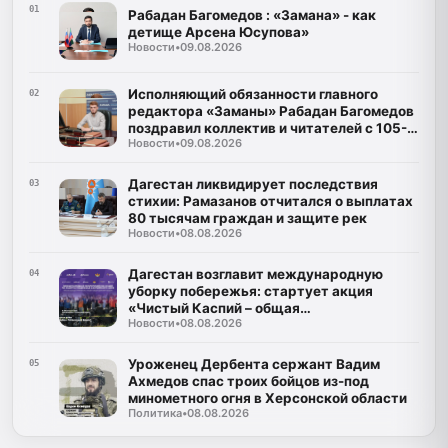
01
Рабадан Багомедов : «Замана» - как
детище Арсена Юсупова»
Новости
•
09.08.2026
Исполняющий обязанности главного
02
редактора «Заманы» Рабадан Багомедов
поздравил коллектив и читателей с 105-
Новости
•
09.08.2026
летним юбилеем газеты
Дагестан ликвидирует последствия
03
стихии: Рамазанов отчитался о выплатах
80 тысячам граждан и защите рек
Новости
•
08.08.2026
Дагестан возглавит международную
04
уборку побережья: стартует акция
«Чистый Каспий – общая
Новости
•
08.08.2026
ответственность»
Уроженец Дербента сержант Вадим
05
Ахмедов спас троих бойцов из-под
минометного огня в Херсонской области
Политика
•
08.08.2026