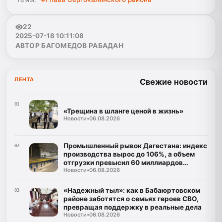
22
2025-07-18 10:11:08
АВТОР БАГОМЕДОВ РАБАДАН
ЛЕНТА
Свежие новости
01
«Трещина в шланге ценой в жизнь»
Новости
•
06.08.2026
Промышленный рывок Дагестана: индекс
02
производства вырос до 106%, а объем
отгрузки превысил 60 миллиардов
Новости
•
06.08.2026
рублей
«Надежный тыл»: как в Бабаюртовском
03
районе заботятся о семьях героев СВО,
превращая поддержку в реальные дела
Новости
•
06.08.2026