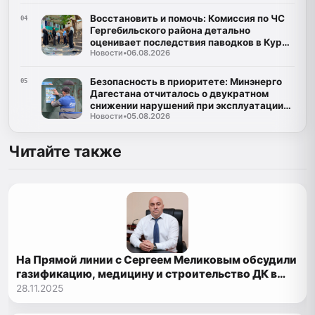
Восстановить и помочь: Комиссия по ЧС
04
Гергебильского района детально
оценивает последствия паводков в Курми
Новости
•
06.08.2026
и Хвартикуни
Безопасность в приоритете: Минэнерго
05
Дагестана отчиталось о двукратном
снижении нарушений при эксплуатации
Новости
•
05.08.2026
газа
Читайте также
На Прямой линии с Сергеем Меликовым обсудили
газификацию, медицину и строительство ДК в
Сергокалинском районе
28.11.2025