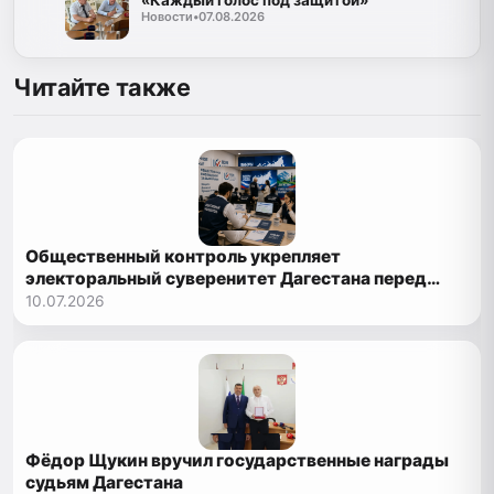
Новости
•
07.08.2026
Читайте также
Общественный контроль укрепляет
электоральный суверенитет Дагестана перед
выборами 2026 года
10.07.2026
Фёдор Щукин вручил государственные награды
судьям Дагестана