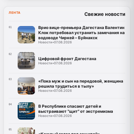
ЛЕНТА
Свежие новости
Врио вице-премьера Дагестана Валентин
01
Клок потребовал устранить замечания на
водоводе Чиркей – Буйнакск
Новости
•
07.08.2026
02
Цифровой фронт Дагестана
Новости
•
07.08.2026
03
«Пока муж и сын на передовой, женщина
решила трудиться в тылу»
Новости
•
07.08.2026
04
В Республике спасают детей и
выстраивают "щит" от экстремизма
Новости
•
07.08.2026
05
«Каждый голос под защитой»