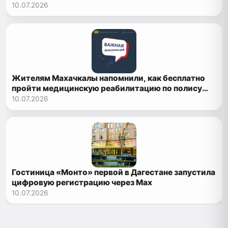
10.07.2026
Жителям Махачкалы напомнили, как бесплатно
пройти медицинскую реабилитацию по полису
ОМС
10.07.2026
Гостиница «Монто» первой в Дагестане запустила
цифровую регистрацию через Max
10.07.2026