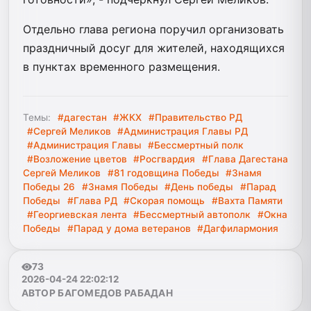
Отдельно глава региона поручил организовать
праздничный досуг для жителей, находящихся
в пунктах временного размещения.
Темы:
#дагестан
#ЖКХ
#Правительство РД
#Сергей Меликов
#Администрация Главы РД
#Администрация Главы
#Бессмертный полк
#Возложение цветов
#Росгвардия
#Глава Дагестана
Сергей Меликов
#81 годовщина Победы
#Знамя
Победы 26
#Знамя Победы
#День победы
#Парад
Победы
#Глава РД
#Скорая помощь
#Вахта Памяти
#Георгиевская лента
#Бессмертный автополк
#Окна
Победы
#Парад у дома ветеранов
#Дагфилармония
73
2026-04-24 22:02:12
АВТОР БАГОМЕДОВ РАБАДАН