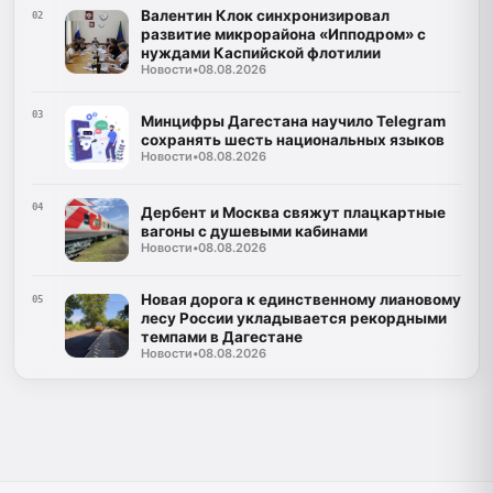
Валентин Клок синхронизировал
02
развитие микрорайона «Ипподром» с
нуждами Каспийской флотилии
Новости
•
08.08.2026
03
Минцифры Дагестана научило Telegram
сохранять шесть национальных языков
Новости
•
08.08.2026
04
Дербент и Москва свяжут плацкартные
вагоны с душевыми кабинами
Новости
•
08.08.2026
Новая дорога к единственному лиановому
05
лесу России укладывается рекордными
темпами в Дагестане
Новости
•
08.08.2026