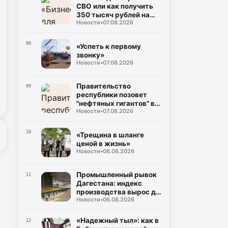
СВО или как получить
350 тысяч рублей на
Новости
•
07.08.2026
свое дело без справок о
доходах»
08
«Успеть к первому
звонку»
Новости
•
07.08.2026
Правительство
09
республики позовет
"нефтяных гигантов" в
Новости
•
07.08.2026
регион
10
«Трещина в шланге
ценой в жизнь»
Новости
•
06.08.2026
Промышленный рывок
11
Дагестана: индекс
производства вырос до
Новости
•
06.08.2026
106%, а объем отгрузки
превысил 60
миллиардов рублей
«Надежный тыл»: как в
12