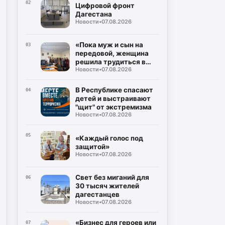
Буйнакск
02
Цифровой фронт
Дагестана
Новости
•
07.08.2026
«Пока муж и сын на
03
передовой, женщина
решила трудиться в
Новости
•
07.08.2026
тылу»
В Республике спасают
04
детей и выстраивают
"щит" от экстремизма
Новости
•
07.08.2026
05
«Каждый голос под
защитой»
Новости
•
07.08.2026
Свет без миганий для
06
30 тысяч жителей
дагестанцев
Новости
•
07.08.2026
«Бизнес для героев или
07