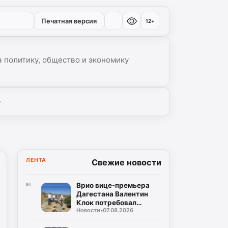
Печатная версия
12+
 политику, общество и экономику
▾
ЛЕНТА
Свежие новости
Врио вице-премьера
01
Дагестана Валентин
Клок потребовал
Новости
•
07.08.2026
устранить замечания
на водоводе Чиркей –