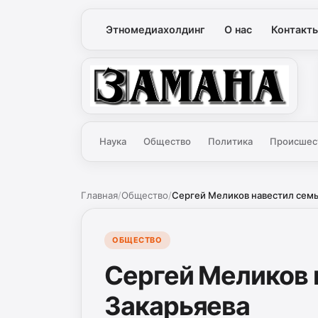
Этномедиахолдинг
О нас
Контакт
Замана
Наука
Общество
Политика
Происшес
Главная
/
Общество
/
Сергей Меликов навестил сем
ОБЩЕСТВО
Сергей Меликов 
Закарьяева