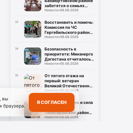
Бабаюртовском районе
заботятся о семьях
Новости
•
06.08.2026
героев СВО, превращая
поддержку в реальные
дела
Восстановить и помочь:
13
Комиссия по ЧС
Гергебильского района
Новости
•
06.08.2026
детально оценивает
последствия паводков
в Курми и Хвартикуни
Безопасность в
14
приоритете: Минэнерго
Дагестана отчиталось о
Новости
•
05.08.2026
двукратном снижении
нарушений при
эксплуатации газа
От пятого этажа на
15
первый: ветеран
Великой Отечественной
Новости
•
05.08.2026
Муса Багаудинов
получил ключи от новой
, вы
квартиры в Каспийске
Я СОГЛАСЕН
Наследие героев и сила
16
х браузера.
традиций:
Табасаранский район
Новости
•
05.08.2026
примет два турнира
республиканского
уровня в честь Руслана
Дагестан в «зеленой
17
Курбанова и Рустама