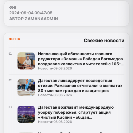
8
2024-09-04 09:47:05
АВТОР ZAMANAADMIN
ЛЕНТА
Свежие новости
Исполняющий обязанности главного
01
редактора «Заманы» Рабадан Багомедов
поздравил коллектив и читателей с 105-
Новости
•
09.08.2026
летним юбилеем газеты
Дагестан ликвидирует последствия
02
стихии: Рамазанов отчитался о выплатах
80 тысячам граждан и защите рек
Новости
•
08.08.2026
Дагестан возглавит международную
03
уборку побережья: стартует акция
«Чистый Каспий – общая
Новости
•
08.08.2026
ответственность»