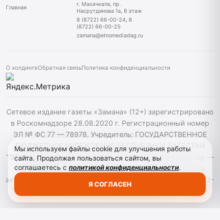
г. Махачкала, пр.
Главная
Насрутдинова 1а, 8 этаж
8 (8722) 66-00-24, 8
(8722) 66-00-25
zamana@etnomediadag.ru
О холдинге
Обратная связь
Политика конфиденциальности
Сетевое издание газеты «Замана» (12+) зарегистрировано
в Роскомнадзоре 28.08.2020 г. Регистрационный номер
ЭЛ № ФС 77 — 78978. Учредитель: ГОСУДАРСТВЕННОЕ
БЮДЖЕТНОЕ УЧРЕЖДЕНИЕ РЕСПУБЛИКИ ДАГЕСТАН
Мы используем файлы cookie для улучшения работы
"ЭТНОМЕДИАХОЛДИНГ "ДАГЕСТАН". Главный редактор —
сайта. Продолжая пользоваться сайтом, вы
соглашаетесь с
политикой конфиденциальности
.
Багомедов Р.Р. При использовании материалов сайта
активная гиперссылка на zamana.info обязательна. ©️ 2013-
Я СОГЛАСЕН
2023 Сетевое издание "Замана".