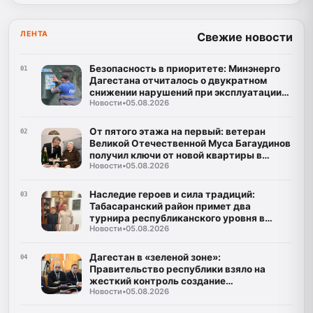
ЛЕНТА
Свежие новости
Безопасность в приоритете: Минэнерго
01
Дагестана отчиталось о двукратном
снижении нарушений при эксплуатации
Новости
•
05.08.2026
газа
От пятого этажа на первый: ветеран
02
Великой Отечественной Муса Багаудинов
получил ключи от новой квартиры в
Новости
•
05.08.2026
Каспийске
Наследие героев и сила традиций:
03
Табасаранский район примет два
турнира республиканского уровня в
Новости
•
05.08.2026
честь Руслана Курбанова и Рустама
Мурадова
Дагестан в «зеленой зоне»:
04
Правительство республики взяло на
жесткий контроль создание
Новости
•
05.08.2026
инфраструктуры для ТКО