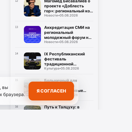
Магомед Бисавалиев о
12
проекте «Доблесть
гор»: региональный код
Новости
•
05.08.2026
общенациональной
идеи
Аккредитация СМИ на
13
региональный
молодежный форум на
Новости
•
05.08.2026
берегу Каспийского
моря (5–10 сентября)
IX Республиканский
14
фестиваль
традиционной
Культура
•
05.08.2026
культуры и фольклора
«Андийская бурка»
ярко прошёл на
Больничный для
15
Центральной площади
самозанятых в
, вы
села Ботлих
Я СОГЛАСЕН
Дагестане: первые
х браузера.
Новости
•
05.08.2026
начисления ожидаются
в августе
Путь к Талцуху: в
16
Тляратинском районе
восстанавливают мост,
Новости
•
05.08.2026
разрушенный
паводками