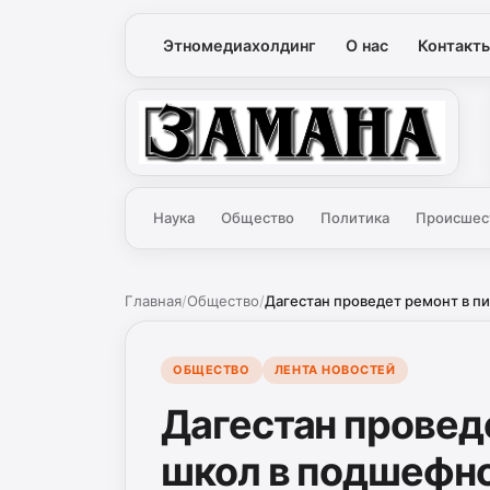
Этномедиахолдинг
О нас
Контакт
Замана
Наука
Общество
Политика
Происшес
Главная
/
Общество
/
Дагестан проведет ремонт в пи
ОБЩЕСТВО
ЛЕНТА НОВОСТЕЙ
Дагестан провед
школ в подшефн