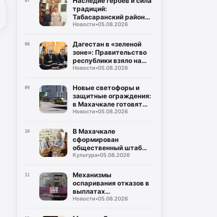
Наследие героев и сила
07
традиций:
Табасаранский район
Новости
•
05.08.2026
примет два турнира
республиканского
уровня в честь Руслана
Дагестан в «зеленой
08
Курбанова и Рустама
зоне»: Правительство
Мурадова
республики взяло на
Новости
•
05.08.2026
жесткий контроль
создание
инфраструктуры для
Новые светофоры и
09
ТКО
защитные ограждения:
в Махачкале готовят
Новости
•
05.08.2026
безопасные маршруты
для школьников к 1
сентября
В Махачкале
10
сформирован
общественный штаб
Культура
•
05.08.2026
контроля за выборами в
Госдуму и Народное
Собрание
Механизмы
11
оспаривания отказов в
выплатах
Новости
•
05.08.2026
пострадавшим от
чрезвычайных
ситуаций