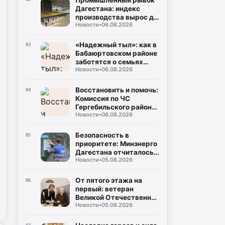
Дагестана: индекс
производства вырос до
Новости
•
06.08.2026
106%, а объем отгрузки
превысил 60
миллиардов рублей
«Надежный тыл»: как в
03
Бабаюртовском районе
заботятся о семьях
Новости
•
06.08.2026
героев СВО, превращая
поддержку в реальные
дела
Восстановить и помочь:
04
Комиссия по ЧС
Гергебильского района
Новости
•
06.08.2026
детально оценивает
последствия паводков
в Курми и Хвартикуни
Безопасность в
05
приоритете: Минэнерго
Дагестана отчиталось о
Новости
•
05.08.2026
двукратном снижении
нарушений при
эксплуатации газа
От пятого этажа на
06
первый: ветеран
Великой Отечественной
Новости
•
05.08.2026
Муса Багаудинов
получил ключи от новой
квартиры в Каспийске