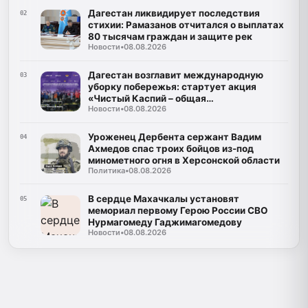
Дагестан ликвидирует последствия
02
стихии: Рамазанов отчитался о выплатах
80 тысячам граждан и защите рек
Новости
•
08.08.2026
Дагестан возглавит международную
03
уборку побережья: стартует акция
«Чистый Каспий – общая
Новости
•
08.08.2026
ответственность»
Уроженец Дербента сержант Вадим
04
Ахмедов спас троих бойцов из-под
минометного огня в Херсонской области
Политика
•
08.08.2026
В сердце Махачкалы установят
05
мемориал первому Герою России СВО
Нурмагомеду Гаджимагомедову
Новости
•
08.08.2026