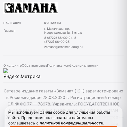
НАВИГАЦИЯ
КОНТАКТЫ
г. Махачкала, пр.
Главная
Насрутдинова 1а, 8 этаж
8 (8722) 66-00-24, 8
(8722) 66-00-25
zamana@etnomediadag.ru
О холдинге
Обратная связь
Политика конфиденциальности
Сетевое издание газеты «Замана» (12+) зарегистрировано
в Роскомнадзоре 28.08.2020 г. Регистрационный номер
ЭЛ № ФС 77 — 78978. Учредитель: ГОСУДАРСТВЕННОЕ
БЮДЖЕТНОЕ УЧРЕЖДЕНИЕ РЕСПУБЛИКИ ДАГЕСТАН
Мы используем файлы cookie для улучшения работы
"ЭТНОМЕДИАХОЛДИНГ "ДАГЕСТАН". Главный редактор —
сайта. Продолжая пользоваться сайтом, вы
соглашаетесь с
политикой конфиденциальности
.
Багомедов Р.Р. При использовании материалов сайта