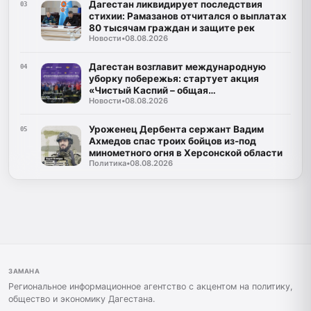
Дагестан ликвидирует последствия
03
стихии: Рамазанов отчитался о выплатах
80 тысячам граждан и защите рек
Новости
•
08.08.2026
Дагестан возглавит международную
04
уборку побережья: стартует акция
«Чистый Каспий – общая
Новости
•
08.08.2026
ответственность»
Уроженец Дербента сержант Вадим
05
Ахмедов спас троих бойцов из-под
минометного огня в Херсонской области
Политика
•
08.08.2026
ЗАМАНА
Региональное информационное агентство с акцентом на политику,
общество и экономику Дагестана.