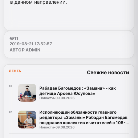
в данном направлении.
11
2019-08-21 17:52:57
АВТОР ADMIN
ЛЕНТА
Свежие новости
01
Рабадан Багомедов : «Замана» - как
детище Арсена Юсупова»
Новости
•
09.08.2026
Исполняющий обязанности главного
02
редактора «Заманы» Рабадан Багомедов
поздравил коллектив и читателей с 105-
Новости
•
09.08.2026
летним юбилеем газеты