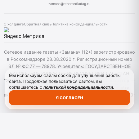
zamana@etnomediadag.ru
О холдинге
Обратная связь
Политика конфиденциальности
Сетевое издание газеты «Замана» (12+) зарегистрировано
в Роскомнадзоре 28.08.2020 г. Регистрационный номер
ЭЛ № ФС 77 — 78978. Учредитель: ГОСУДАРСТВЕННОЕ
БЮДЖЕТНОЕ УЧРЕЖДЕНИЕ РЕСПУБЛИКИ ДАГЕСТАН
Мы используем файлы cookie для улучшения работы
"ЭТНОМЕДИАХОЛДИНГ "ДАГЕСТАН". Главный редактор —
сайта. Продолжая пользоваться сайтом, вы
соглашаетесь с
политикой конфиденциальности
.
Багомедов Р.Р. При использовании материалов сайта
активная гиперссылка на zamana.info обязательна. ©️ 2013-
Я СОГЛАСЕН
2023 Сетевое издание "Замана".