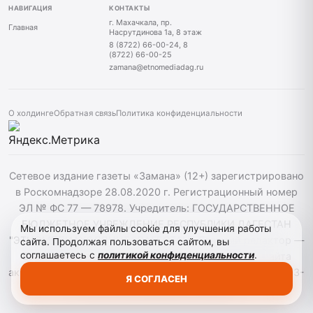
НАВИГАЦИЯ
КОНТАКТЫ
г. Махачкала, пр.
Главная
Насрутдинова 1а, 8 этаж
8 (8722) 66-00-24, 8
(8722) 66-00-25
zamana@etnomediadag.ru
О холдинге
Обратная связь
Политика конфиденциальности
Сетевое издание газеты «Замана» (12+) зарегистрировано
в Роскомнадзоре 28.08.2020 г. Регистрационный номер
ЭЛ № ФС 77 — 78978. Учредитель: ГОСУДАРСТВЕННОЕ
БЮДЖЕТНОЕ УЧРЕЖДЕНИЕ РЕСПУБЛИКИ ДАГЕСТАН
Мы используем файлы cookie для улучшения работы
"ЭТНОМЕДИАХОЛДИНГ "ДАГЕСТАН". Главный редактор —
сайта. Продолжая пользоваться сайтом, вы
соглашаетесь с
политикой конфиденциальности
.
Багомедов Р.Р. При использовании материалов сайта
активная гиперссылка на zamana.info обязательна. ©️ 2013-
Я СОГЛАСЕН
2023 Сетевое издание "Замана".