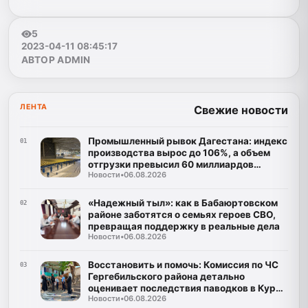
5
2023-04-11 08:45:17
АВТОР ADMIN
ЛЕНТА
Свежие новости
Промышленный рывок Дагестана: индекс
01
производства вырос до 106%, а объем
отгрузки превысил 60 миллиардов
Новости
•
06.08.2026
рублей
«Надежный тыл»: как в Бабаюртовском
02
районе заботятся о семьях героев СВО,
превращая поддержку в реальные дела
Новости
•
06.08.2026
Восстановить и помочь: Комиссия по ЧС
03
Гергебильского района детально
оценивает последствия паводков в Курми
Новости
•
06.08.2026
и Хвартикуни