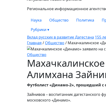
Замана
Региональное информационное агентство 
Наука
Общество
Политика
П
Рубрики
▾
Вклад русских в развитие Дагестана
155 л
Главная
/
Общество
/
Махачкалинское «Дин
Общество
Махачкалинское 
Алимхана Зайни
Футболист «Динамо-2», прошедший с о
Зайнивов – воспитанник дагестанского ф
московского «Динамо».