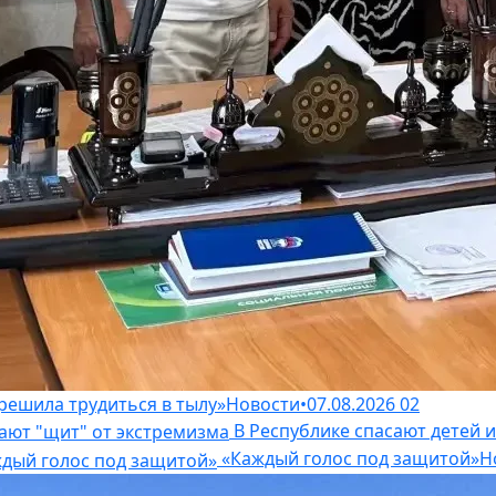
решила трудиться в тылу»
Новости
•
07.08.2026
02
В Республике спасают детей 
«Каждый голос под защитой»
Н