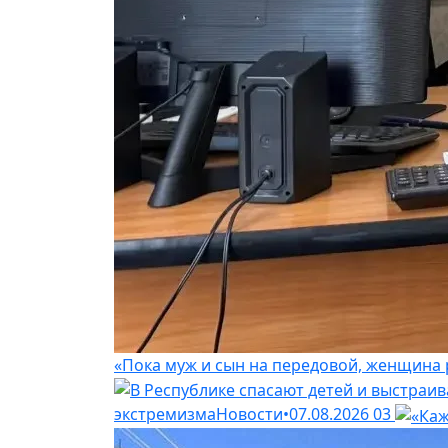
«Пока муж и сын на передовой, женщина 
экстремизма
Новости
•
07.08.2026
03