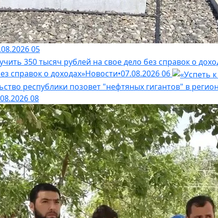
.08.2026
05
ез справок о доходах»
Новости
•
07.08.2026
06
.08.2026
08