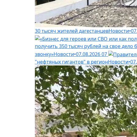
30 тысяч жителей дагестанцев
Новости
•
07
получить 350 тысяч рублей на свое дело б
звонку»
Новости
•
07.08.2026
07
"нефтяных гигантов" в регион
Новости
•
07