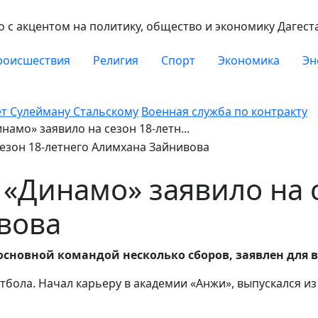
с акцентом на политику, общество и экономику Дагест
роисшествия
Религия
Спорт
Экономика
Эн
ет Сулейману Стальскому
Военная служба по контракту
амо» заявило на сезон 18-летн...
«Динамо» заявило на с
вова
сновной командой несколько сборов, заявлен для 
утбола. Начал карьеру в академии «Анжи», выпускался и