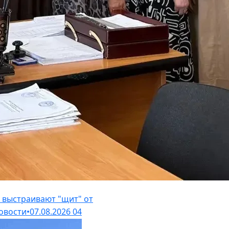
и выстраивают "щит" от
овости
•
07.08.2026
04