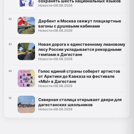
сохранять шесть национальных языков
Новости
•
08.08.2026
02
Дербент и Москва свяжут плацкартные
вагоны с душевыми кабинами
Новости
•
08.08.2026
Новая дорога к единственному лиановому
03
лесу России укладывается рекордными
темпами в Дагестане
Новости
•
08.08.2026
Голос единой страны соберет артистов
04
от Арктики до Кавказа на фестивале
«МЫ» в Дагестане
Новости
•
08.08.2026
05
Северная столица открывает двери для
дагестанских школьников
Новости
•
08.08.2026